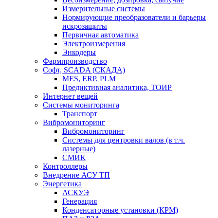
Измерительные системы
Нормирующие преобразователи и барьеры
искрозащиты
Первичная автоматика
Электроизмерения
Энкодеры
Фармпроизводство
Софт, SCADA (СКАДА)
MES, ERP, PLM
Предиктивная аналитика, ТОИР
Интернет вещей
Системы мониторинга
Транспорт
Вибромониторинг
Вибромониторинг
Системы для центровки валов (в т.ч.
лазерные)
СМИК
Контроллеры
Внедрение АСУ ТП
Энергетика
АСКУЭ
Генерация
Конденсаторные установки (КРМ)