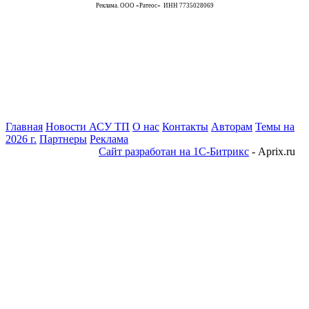
Реклама. ООО «Ратеос» ИНН 7735028069
Главная
Новости АСУ ТП
О нас
Контакты
Авторам
Темы на
2026 г.
Партнеры
Реклама
Сайт разработан на 1С-Битрикс
- Aprix.ru