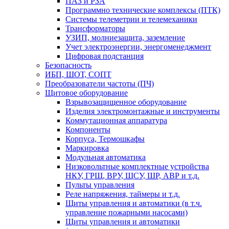
ПАЗ и РЗА
Программно технические комплексы (ПТК)
Системы телеметрии и телемеханики
Трансформаторы
УЗИП, молниезащита, заземление
Учет электроэнергии, энергоменеджмент
Цифровая подстанция
Безопасность
ИБП, ШОТ, СОПТ
Преобразователи частоты (ПЧ)
Щитовое оборудование
Взрывозащищенное оборудование
Изделия электромонтажные и инструменты
Коммутационная аппаратура
Компоненты
Корпуса, Термошкафы
Маркировка
Модульная автоматика
Низковольтные комплектные устройства
НКУ, ГРЩ, ВРУ, ЩСУ, ШР, АВР и т.д.
Пульты управления
Реле напряжения, таймеры и т.д.
Щиты управления и автоматики (в т.ч.
управление пожарными насосами)
Щиты управления и автоматики