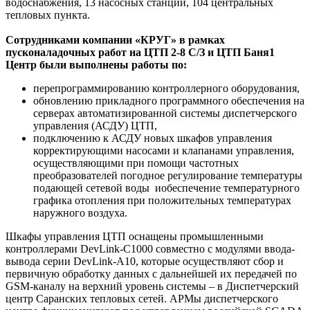
водоснабжения, 13 насосных станций, 104 центральных
тепловых пункта.
Сотрудниками компании «КРУГ» в рамках
пусконаладочных работ на ЦТП 2-8 С/З и ЦТП Баня1
Центр были выполнены работы по:
перепрограммированию контроллерного оборудования,
обновлению прикладного программного обеспечения на
серверах автоматизированной системы диспетчерского
управления (АСДУ) ЦТП,
подключению к АСДУ новых шкафов управления
корректирующими насосами и клапанами управления,
осуществляющими при помощи частотных
преобразователей погодное регулирование температуры
подающей сетевой воды иобеспечение температурного
графика отопления при положительных температурах
наружного воздуха.
Шкафы управления ЦТП оснащены промышленными
контроллерами DevLink-C1000 совместно с модулями ввода-
вывода серии DevLink-A10, которые осуществляют сбор и
первичную обработку данных с дальнейшей их передачей по
GSM-каналу на верхний уровень системы – в Диспетчерский
центр Саранских тепловых сетей. АРМы диспетчерского