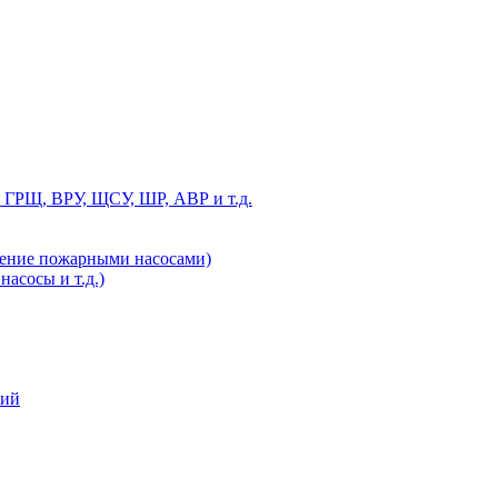
 ГРЩ, ВРУ, ЩСУ, ШР, АВР и т.д.
ление пожарными насосами)
асосы и т.д.)
ний