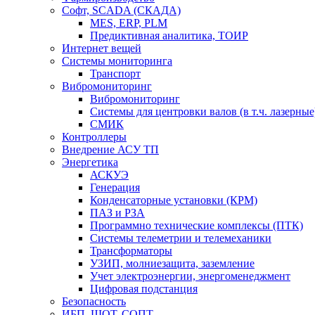
Софт, SCADA (СКАДА)
MES, ERP, PLM
Предиктивная аналитика, ТОИР
Интернет вещей
Системы мониторинга
Транспорт
Вибромониторинг
Вибромониторинг
Системы для центровки валов (в т.ч. лазерные
СМИК
Контроллеры
Внедрение АСУ ТП
Энергетика
АСКУЭ
Генерация
Конденсаторные установки (КРМ)
ПАЗ и РЗА
Программно технические комплексы (ПТК)
Системы телеметрии и телемеханики
Трансформаторы
УЗИП, молниезащита, заземление
Учет электроэнергии, энергоменеджмент
Цифровая подстанция
Безопасность
ИБП, ШОТ, СОПТ