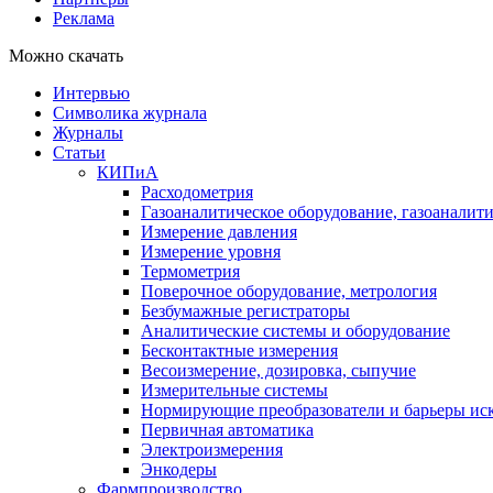
Реклама
Можно скачать
Интервью
Символика журнала
Журналы
Статьи
КИПиА
Расходометрия
Газоаналитическое оборудование, газоаналит
Измерение давления
Измерение уровня
Термометрия
Поверочное оборудование, метрология
Безбумажные регистраторы
Аналитические системы и оборудование
Бесконтактные измерения
Весоизмерение, дозировка, сыпучие
Измерительные системы
Нормирующие преобразователи и барьеры ис
Первичная автоматика
Электроизмерения
Энкодеры
Фармпроизводство