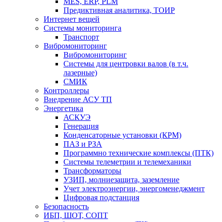
MES, ERP, PLM
Предиктивная аналитика, ТОИР
Интернет вещей
Системы мониторинга
Транспорт
Вибромониторинг
Вибромониторинг
Системы для центровки валов (в т.ч.
лазерные)
СМИК
Контроллеры
Внедрение АСУ ТП
Энергетика
АСКУЭ
Генерация
Конденсаторные установки (КРМ)
ПАЗ и РЗА
Программно технические комплексы (ПТК)
Системы телеметрии и телемеханики
Трансформаторы
УЗИП, молниезащита, заземление
Учет электроэнергии, энергоменеджмент
Цифровая подстанция
Безопасность
ИБП, ШОТ, СОПТ