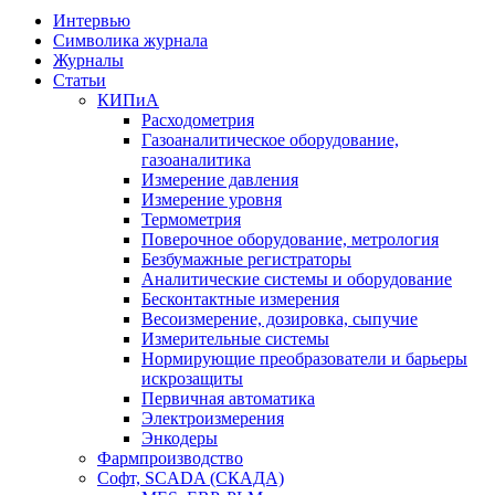
Интервью
Символика журнала
Журналы
Статьи
КИПиА
Расходометрия
Газоаналитическое оборудование,
газоаналитика
Измерение давления
Измерение уровня
Термометрия
Поверочное оборудование, метрология
Безбумажные регистраторы
Аналитические системы и оборудование
Бесконтактные измерения
Весоизмерение, дозировка, сыпучие
Измерительные системы
Нормирующие преобразователи и барьеры
искрозащиты
Первичная автоматика
Электроизмерения
Энкодеры
Фармпроизводство
Софт, SCADA (СКАДА)