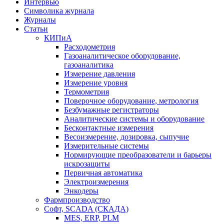
Интервью
Символика журнала
Журналы
Статьи
КИПиА
Расходометрия
Газоаналитическое оборудование,
газоаналитика
Измерение давления
Измерение уровня
Термометрия
Поверочное оборудование, метрология
Безбумажные регистраторы
Аналитические системы и оборудование
Бесконтактные измерения
Весоизмерение, дозировка, сыпучие
Измерительные системы
Нормирующие преобразователи и барьеры
искрозащиты
Первичная автоматика
Электроизмерения
Энкодеры
Фармпроизводство
Софт, SCADA (СКАДА)
MES, ERP, PLM