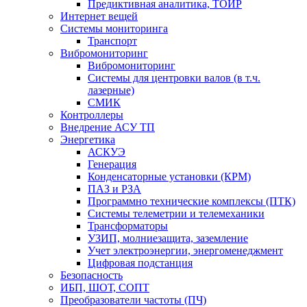
Предиктивная аналитика, ТОИР
Интернет вещей
Системы мониторинга
Транспорт
Вибромониторинг
Вибромониторинг
Системы для центровки валов (в т.ч.
лазерные)
СМИК
Контроллеры
Внедрение АСУ ТП
Энергетика
АСКУЭ
Генерация
Конденсаторные установки (КРМ)
ПАЗ и РЗА
Программно технические комплексы (ПТК)
Системы телеметрии и телемеханики
Трансформаторы
УЗИП, молниезащита, заземление
Учет электроэнергии, энергоменеджмент
Цифровая подстанция
Безопасность
ИБП, ШОТ, СОПТ
Преобразователи частоты (ПЧ)