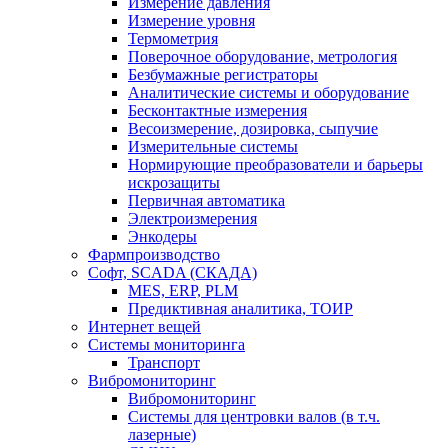
Измерение давления
Измерение уровня
Термометрия
Поверочное оборудование, метрология
Безбумажные регистраторы
Аналитические системы и оборудование
Бесконтактные измерения
Весоизмерение, дозировка, сыпучие
Измерительные системы
Нормирующие преобразователи и барьеры
искрозащиты
Первичная автоматика
Электроизмерения
Энкодеры
Фармпроизводство
Софт, SCADA (СКАДА)
MES, ERP, PLM
Предиктивная аналитика, ТОИР
Интернет вещей
Системы мониторинга
Транспорт
Вибромониторинг
Вибромониторинг
Системы для центровки валов (в т.ч.
лазерные)