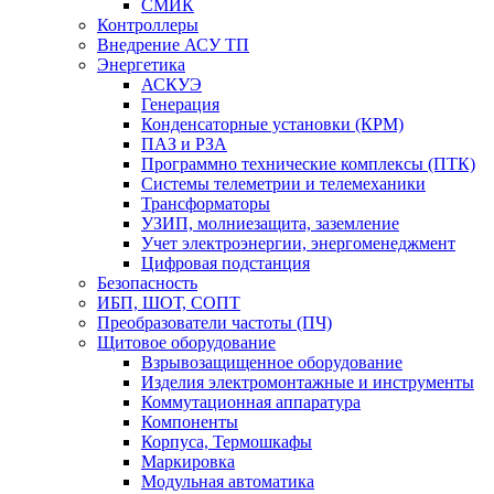
СМИК
Контроллеры
Внедрение АСУ ТП
Энергетика
АСКУЭ
Генерация
Конденсаторные установки (КРМ)
ПАЗ и РЗА
Программно технические комплексы (ПТК)
Системы телеметрии и телемеханики
Трансформаторы
УЗИП, молниезащита, заземление
Учет электроэнергии, энергоменеджмент
Цифровая подстанция
Безопасность
ИБП, ШОТ, СОПТ
Преобразователи частоты (ПЧ)
Щитовое оборудование
Взрывозащищенное оборудование
Изделия электромонтажные и инструменты
Коммутационная аппаратура
Компоненты
Корпуса, Термошкафы
Маркировка
Модульная автоматика