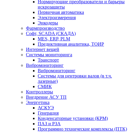
Нормирующие преобразователи и барьеры
искрозащиты
Первичная автоматика
Электроизмерения
Энкодеры
Фармпроизводство
Софт, SCADA (СКАДА)
MES, ERP, PLM
Предиктивная аналитика, ТОИР
Интернет вещей
Системы мониторинга
Транспорт
Вибромониторинг
Вибромониторинг
Системы для центровки валов (в т.ч.
лазерные)
СМИК
Контроллеры
Внедрение АСУ ТП
Энергетика
АСКУЭ
Генерация
Конденсаторные установки (КРМ)
ПАЗ и РЗА
Программно технические комплексы (ПТК)