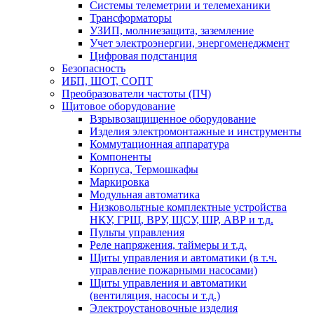
Системы телеметрии и телемеханики
Трансформаторы
УЗИП, молниезащита, заземление
Учет электроэнергии, энергоменеджмент
Цифровая подстанция
Безопасность
ИБП, ШОТ, СОПТ
Преобразователи частоты (ПЧ)
Щитовое оборудование
Взрывозащищенное оборудование
Изделия электромонтажные и инструменты
Коммутационная аппаратура
Компоненты
Корпуса, Термошкафы
Маркировка
Модульная автоматика
Низковольтные комплектные устройства
НКУ, ГРЩ, ВРУ, ЩСУ, ШР, АВР и т.д.
Пульты управления
Реле напряжения, таймеры и т.д.
Щиты управления и автоматики (в т.ч.
управление пожарными насосами)
Щиты управления и автоматики
(вентиляция, насосы и т.д.)
Электроустановочные изделия