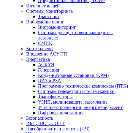
Предиктивная аналитика, ТОИР
Интернет вещей
Системы мониторинга
Транспорт
Вибромониторинг
Вибромониторинг
Системы для центровки валов (в т.ч.
лазерные)
СМИК
Контроллеры
Внедрение АСУ ТП
Энергетика
АСКУЭ
Генерация
Конденсаторные установки (КРМ)
ПАЗ и РЗА
Программно технические комплексы (ПТК)
Системы телеметрии и телемеханики
Трансформаторы
УЗИП, молниезащита, заземление
Учет электроэнергии, энергоменеджмент
Цифровая подстанция
Безопасность
ИБП, ШОТ, СОПТ
Преобразователи частоты (ПЧ)