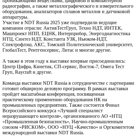
проникающими веществами, цифровой и компьютерной
радиографии, а также металлографического и измерительного
оборудования, анализаторов сплавов металлов и датчиковой
аппаратуры.
Участие в NDT Russia 2025 уже подтвердили ведущие
компании отрасли: АктивТестГруп, Техно НДТ, ИНТЕК,
Машпроект НПП, ЕЦНК, Интерприбор, Энергодиагностика
НТЦ, Синтез НДТ, Константа УЗК, Ньюком-НДТ,
Спектрофлэш, АКС, Томский Политехнический университет,
ГлобалТест, Рентгенсервис, Литас и многие другие.
А также в этом году к выставке впервые присоединились:
Центр Цифра, Кинетик, СП-сервис, Восток-7, Омега Тест
Груп, Raycraft и другие.
Команда выставки NDT Russia в сотрудничестве с партнерами
готовит обширную деловую программу. В рамках выставки
пройдет масштабная конференция, посвященная
практическому применению оборудования НК на
промышленных предприятиях. Также состоится Финал
Всероссийского конкурса «Лучший специалист
неразрушающего контроля», организованного АО «НТЦ
«Промышленная безопасность», Научно-промышленным
союзом «РИСКОМ», ООО «НУЦ «Качество» и Оргкомитетом
международной выставки NDT Russia.