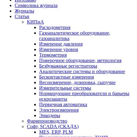
Символика журнала
Журналы
Статьи
КИПиА
Расходометрия
Газоаналитическое оборудование,
газоаналитика
Измерение давления
Измерение уровня
Термометрия
Поверочное оборудование, метрология
Безбумажные регистраторы
Аналитические системы и оборудование
Бесконтактные измерения
Весоизмерение, дозировка, сыпучие
Измерительные системы
Нормирующие преобразователи и барьеры
искрозащиты
Первичная автоматика
Электроизмерения
Энкодеры
Фармпроизводство
Софт, SCADA (СКАДА)
MES, ERP, PLM