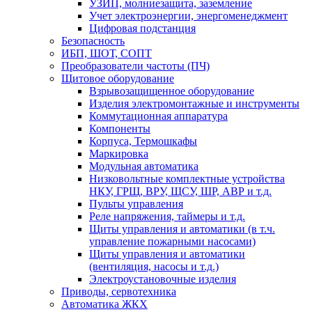
УЗИП, молниезащита, заземление
Учет электроэнергии, энергоменеджмент
Цифровая подстанция
Безопасность
ИБП, ШОТ, СОПТ
Преобразователи частоты (ПЧ)
Щитовое оборудование
Взрывозащищенное оборудование
Изделия электромонтажные и инструменты
Коммутационная аппаратура
Компоненты
Корпуса, Термошкафы
Маркировка
Модульная автоматика
Низковольтные комплектные устройства
НКУ, ГРЩ, ВРУ, ЩСУ, ШР, АВР и т.д.
Пульты управления
Реле напряжения, таймеры и т.д.
Щиты управления и автоматики (в т.ч.
управление пожарными насосами)
Щиты управления и автоматики
(вентиляция, насосы и т.д.)
Электроустановочные изделия
Приводы, сервотехника
Автоматика ЖКХ