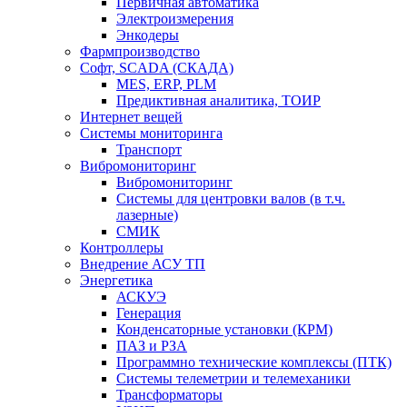
Первичная автоматика
Электроизмерения
Энкодеры
Фармпроизводство
Софт, SCADA (СКАДА)
MES, ERP, PLM
Предиктивная аналитика, ТОИР
Интернет вещей
Системы мониторинга
Транспорт
Вибромониторинг
Вибромониторинг
Системы для центровки валов (в т.ч.
лазерные)
СМИК
Контроллеры
Внедрение АСУ ТП
Энергетика
АСКУЭ
Генерация
Конденсаторные установки (КРМ)
ПАЗ и РЗА
Программно технические комплексы (ПТК)
Системы телеметрии и телемеханики
Трансформаторы