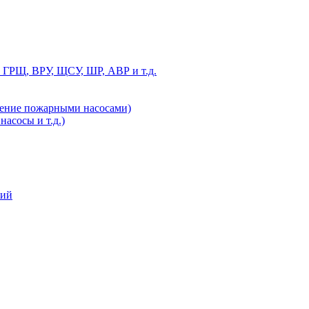
 ГРЩ, ВРУ, ЩСУ, ШР, АВР и т.д.
ление пожарными насосами)
асосы и т.д.)
ний