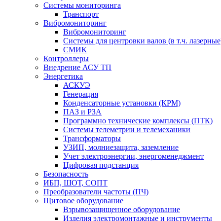
Системы мониторинга
Транспорт
Вибромониторинг
Вибромониторинг
Системы для центровки валов (в т.ч. лазерные
СМИК
Контроллеры
Внедрение АСУ ТП
Энергетика
АСКУЭ
Генерация
Конденсаторные установки (КРМ)
ПАЗ и РЗА
Программно технические комплексы (ПТК)
Системы телеметрии и телемеханики
Трансформаторы
УЗИП, молниезащита, заземление
Учет электроэнергии, энергоменеджмент
Цифровая подстанция
Безопасность
ИБП, ШОТ, СОПТ
Преобразователи частоты (ПЧ)
Щитовое оборудование
Взрывозащищенное оборудование
Изделия электромонтажные и инструменты