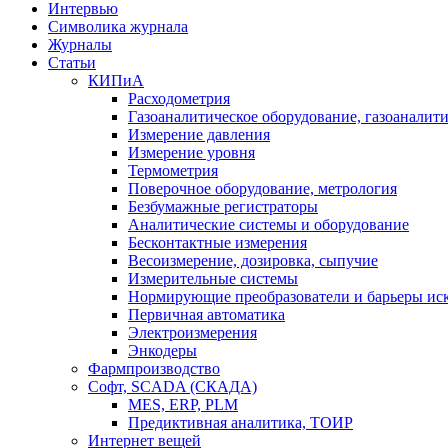
Интервью
Символика журнала
Журналы
Статьи
КИПиА
Расходометрия
Газоаналитическое оборудование, газоаналит
Измерение давления
Измерение уровня
Термометрия
Поверочное оборудование, метрология
Безбумажные регистраторы
Аналитические системы и оборудование
Бесконтактные измерения
Весоизмерение, дозировка, сыпучие
Измерительные системы
Нормирующие преобразователи и барьеры ис
Первичная автоматика
Электроизмерения
Энкодеры
Фармпроизводство
Софт, SCADA (СКАДА)
MES, ERP, PLM
Предиктивная аналитика, ТОИР
Интернет вещей