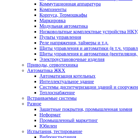
Коммутационная аппаратура
Компоненты
Корпуса, Термошкафы
Маркировка
Модульная автоматика
Низковольтные комплектные устройства НКУ,
Пульты управления
Реле напряжения, таймеры и т.д.
Щиты управления и автоматики (в т.ч. управ
Щиты управления и автоматики (вентиляция, н
Электроустановочные изделия
Приводы, сервотехника
Автоматика ЖКХ
Автоматизация котельных
Интеллектуальное здание
Системы диспетчеризации зданий и сооруже
Теплоснабжение
Встраиваемые системы
Разное
Защитные покрытия, промышленная химия
Неформат
Промышленный маркетинг
Юбилеи
Испытания, тестирование
Виброиспытания