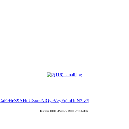
Реклама. ООО «Ратеос» ИНН 7735028069