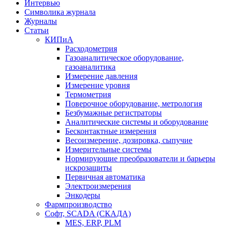
Интервью
Символика журнала
Журналы
Статьи
КИПиА
Расходометрия
Газоаналитическое оборудование,
газоаналитика
Измерение давления
Измерение уровня
Термометрия
Поверочное оборудование, метрология
Безбумажные регистраторы
Аналитические системы и оборудование
Бесконтактные измерения
Весоизмерение, дозировка, сыпучие
Измерительные системы
Нормирующие преобразователи и барьеры
искрозащиты
Первичная автоматика
Электроизмерения
Энкодеры
Фармпроизводство
Софт, SCADA (СКАДА)
MES, ERP, PLM