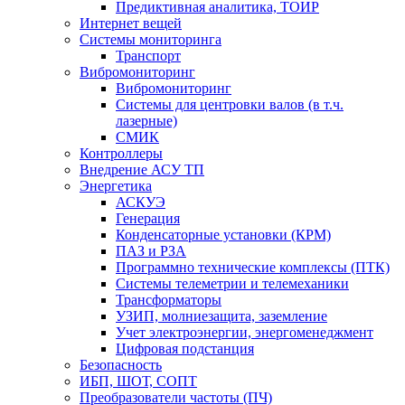
Предиктивная аналитика, ТОИР
Интернет вещей
Системы мониторинга
Транспорт
Вибромониторинг
Вибромониторинг
Системы для центровки валов (в т.ч.
лазерные)
СМИК
Контроллеры
Внедрение АСУ ТП
Энергетика
АСКУЭ
Генерация
Конденсаторные установки (КРМ)
ПАЗ и РЗА
Программно технические комплексы (ПТК)
Системы телеметрии и телемеханики
Трансформаторы
УЗИП, молниезащита, заземление
Учет электроэнергии, энергоменеджмент
Цифровая подстанция
Безопасность
ИБП, ШОТ, СОПТ
Преобразователи частоты (ПЧ)