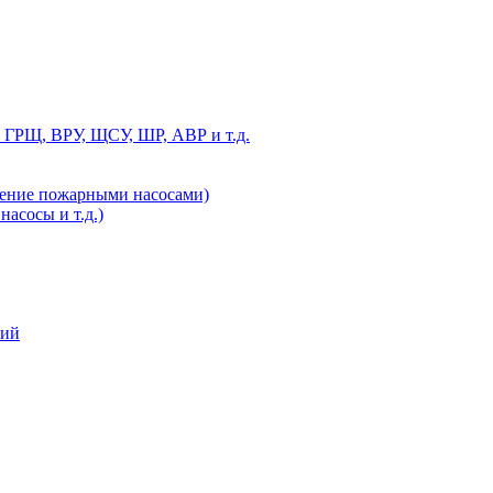
 ГРЩ, ВРУ, ЩСУ, ШР, АВР и т.д.
ление пожарными насосами)
асосы и т.д.)
ний