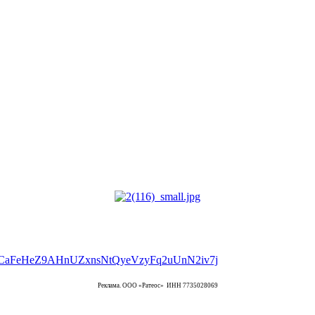
Реклама. ООО «Ратеос» ИНН 7735028069