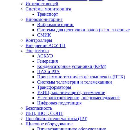
Интернет вещей
Системы мониторинга
Транспорт
Вибромониторинг
Вибромониторинг
Системы для центровки валов (в т.ч. лазерные
СМИК
Контроллеры
Внедрение АСУ ТП
Энергетика
АСКУЭ
Генерация
Конденсаторные установки (КРМ)
ПАЗ и РЗА
Программно технические комплексы (ПТК)
Системы телеметрии и телемеханики
Трансформаторы
УЗИП, молниезащита, заземление
Учет электроэнергии, энергоменеджмент
Цифровая подстанция
Безопасность
ИБП, ШОТ, СОПТ
Преобразователи частоты (ПЧ)
Щитовое оборудование
Взрывозащищенное оборудование