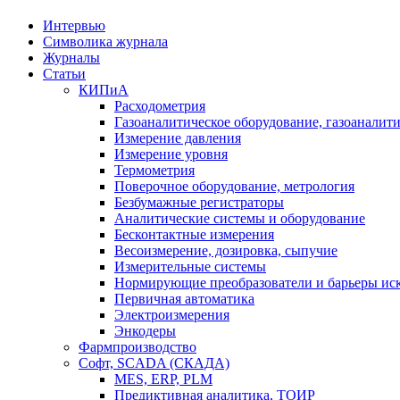
Интервью
Символика журнала
Журналы
Статьи
КИПиА
Расходометрия
Газоаналитическое оборудование, газоаналит
Измерение давления
Измерение уровня
Термометрия
Поверочное оборудование, метрология
Безбумажные регистраторы
Аналитические системы и оборудование
Бесконтактные измерения
Весоизмерение, дозировка, сыпучие
Измерительные системы
Нормирующие преобразователи и барьеры ис
Первичная автоматика
Электроизмерения
Энкодеры
Фармпроизводство
Софт, SCADA (СКАДА)
MES, ERP, PLM
Предиктивная аналитика, ТОИР