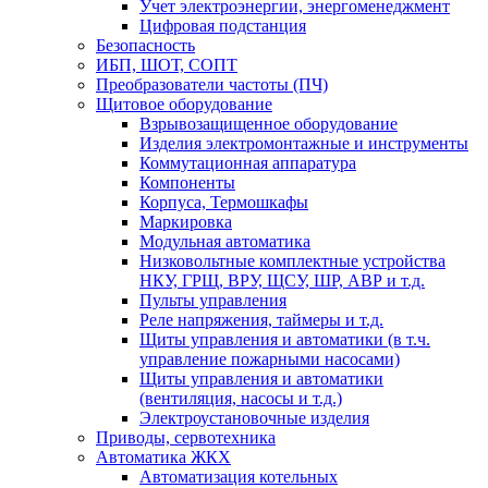
Учет электроэнергии, энергоменеджмент
Цифровая подстанция
Безопасность
ИБП, ШОТ, СОПТ
Преобразователи частоты (ПЧ)
Щитовое оборудование
Взрывозащищенное оборудование
Изделия электромонтажные и инструменты
Коммутационная аппаратура
Компоненты
Корпуса, Термошкафы
Маркировка
Модульная автоматика
Низковольтные комплектные устройства
НКУ, ГРЩ, ВРУ, ЩСУ, ШР, АВР и т.д.
Пульты управления
Реле напряжения, таймеры и т.д.
Щиты управления и автоматики (в т.ч.
управление пожарными насосами)
Щиты управления и автоматики
(вентиляция, насосы и т.д.)
Электроустановочные изделия
Приводы, сервотехника
Автоматика ЖКХ
Автоматизация котельных