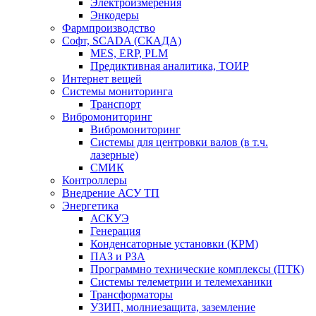
Электроизмерения
Энкодеры
Фармпроизводство
Софт, SCADA (СКАДА)
MES, ERP, PLM
Предиктивная аналитика, ТОИР
Интернет вещей
Системы мониторинга
Транспорт
Вибромониторинг
Вибромониторинг
Системы для центровки валов (в т.ч.
лазерные)
СМИК
Контроллеры
Внедрение АСУ ТП
Энергетика
АСКУЭ
Генерация
Конденсаторные установки (КРМ)
ПАЗ и РЗА
Программно технические комплексы (ПТК)
Системы телеметрии и телемеханики
Трансформаторы
УЗИП, молниезащита, заземление