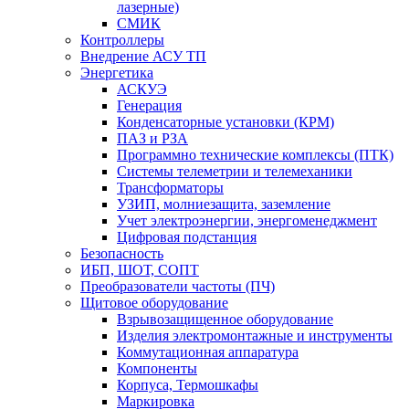
лазерные)
СМИК
Контроллеры
Внедрение АСУ ТП
Энергетика
АСКУЭ
Генерация
Конденсаторные установки (КРМ)
ПАЗ и РЗА
Программно технические комплексы (ПТК)
Системы телеметрии и телемеханики
Трансформаторы
УЗИП, молниезащита, заземление
Учет электроэнергии, энергоменеджмент
Цифровая подстанция
Безопасность
ИБП, ШОТ, СОПТ
Преобразователи частоты (ПЧ)
Щитовое оборудование
Взрывозащищенное оборудование
Изделия электромонтажные и инструменты
Коммутационная аппаратура
Компоненты
Корпуса, Термошкафы
Маркировка