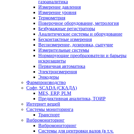
газоаналитика
Измерение давления
Измерение уровня
Термометрия
Поверочное оборудование, метрология
Безбумажные регистраторы
Аналитические системы и оборудование
Бесконтактные измерения
Весоизмерение, дозировка, сыпучие
Измерительные системы
Нормирующие преобразователи и барьеры
искрозащиты
Первичная автоматика
Электроизмерения
Энкодеры
Фармпроизводство
Софт, SCADA (СКАДА)
MES, ERP, PLM
Предиктивная аналитика, ТОИР
Интернет вещей
Системы мониторинга
Транспорт
Вибромониторинг
Вибромониторинг
Системы для центровки валов (в т.ч.