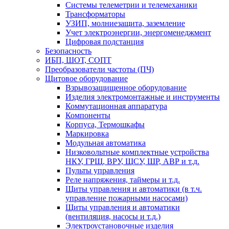
Системы телеметрии и телемеханики
Трансформаторы
УЗИП, молниезащита, заземление
Учет электроэнергии, энергоменеджмент
Цифровая подстанция
Безопасность
ИБП, ШОТ, СОПТ
Преобразователи частоты (ПЧ)
Щитовое оборудование
Взрывозащищенное оборудование
Изделия электромонтажные и инструменты
Коммутационная аппаратура
Компоненты
Корпуса, Термошкафы
Маркировка
Модульная автоматика
Низковольтные комплектные устройства
НКУ, ГРЩ, ВРУ, ЩСУ, ШР, АВР и т.д.
Пульты управления
Реле напряжения, таймеры и т.д.
Щиты управления и автоматики (в т.ч.
управление пожарными насосами)
Щиты управления и автоматики
(вентиляция, насосы и т.д.)
Электроустановочные изделия