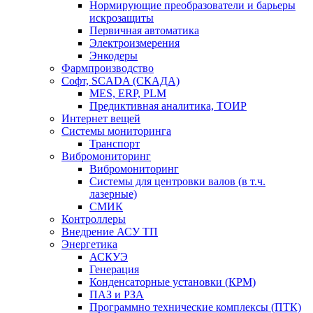
Нормирующие преобразователи и барьеры
искрозащиты
Первичная автоматика
Электроизмерения
Энкодеры
Фармпроизводство
Софт, SCADA (СКАДА)
MES, ERP, PLM
Предиктивная аналитика, ТОИР
Интернет вещей
Системы мониторинга
Транспорт
Вибромониторинг
Вибромониторинг
Системы для центровки валов (в т.ч.
лазерные)
СМИК
Контроллеры
Внедрение АСУ ТП
Энергетика
АСКУЭ
Генерация
Конденсаторные установки (КРМ)
ПАЗ и РЗА
Программно технические комплексы (ПТК)