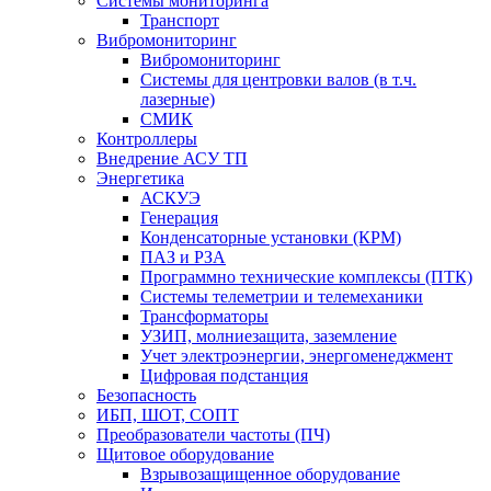
Системы мониторинга
Транспорт
Вибромониторинг
Вибромониторинг
Системы для центровки валов (в т.ч.
лазерные)
СМИК
Контроллеры
Внедрение АСУ ТП
Энергетика
АСКУЭ
Генерация
Конденсаторные установки (КРМ)
ПАЗ и РЗА
Программно технические комплексы (ПТК)
Системы телеметрии и телемеханики
Трансформаторы
УЗИП, молниезащита, заземление
Учет электроэнергии, энергоменеджмент
Цифровая подстанция
Безопасность
ИБП, ШОТ, СОПТ
Преобразователи частоты (ПЧ)
Щитовое оборудование
Взрывозащищенное оборудование