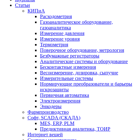
Статьи
КИПиА
Расходометрия
Газоаналитическое оборудование,
газоаналитика
Измерение давления
Измерение уровня
Термометрия
Поверочное оборудование, метрология
Безбумажные регистраторы
Аналитические системы и оборудование
Бесконтактные измерения
Весоизмерение, дозировка, сыпучие
Измерительные системы
Нормирующие преобразователи и барьеры
искрозащиты
Первичная автоматика
Электроизмерения
Энкодеры
Фармпроизводство
Софт, SCADA (СКАДА)
MES, ERP, PLM
Предиктивная аналитика, ТОИР
Интернет вещей