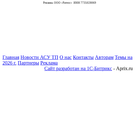
Реклама. ООО «Ратеос» ИНН 7735028069
Главная
Новости АСУ ТП
О нас
Контакты
Авторам
Темы на
2026 г.
Партнеры
Реклама
Сайт разработан на 1С-Битрикс
- Aprix.ru