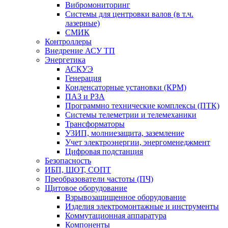
Вибромониторинг
Системы для центровки валов (в т.ч.
лазерные)
СМИК
Контроллеры
Внедрение АСУ ТП
Энергетика
АСКУЭ
Генерация
Конденсаторные установки (КРМ)
ПАЗ и РЗА
Программно технические комплексы (ПТК)
Системы телеметрии и телемеханики
Трансформаторы
УЗИП, молниезащита, заземление
Учет электроэнергии, энергоменеджмент
Цифровая подстанция
Безопасность
ИБП, ШОТ, СОПТ
Преобразователи частоты (ПЧ)
Щитовое оборудование
Взрывозащищенное оборудование
Изделия электромонтажные и инструменты
Коммутационная аппаратура
Компоненты