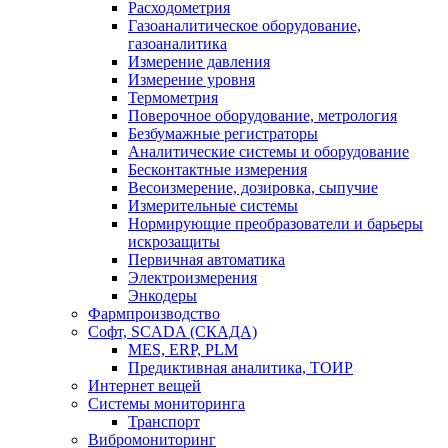
Расходометрия
Газоаналитическое оборудование,
газоаналитика
Измерение давления
Измерение уровня
Термометрия
Поверочное оборудование, метрология
Безбумажные регистраторы
Аналитические системы и оборудование
Бесконтактные измерения
Весоизмерение, дозировка, сыпучие
Измерительные системы
Нормирующие преобразователи и барьеры
искрозащиты
Первичная автоматика
Электроизмерения
Энкодеры
Фармпроизводство
Софт, SCADA (СКАДА)
MES, ERP, PLM
Предиктивная аналитика, ТОИР
Интернет вещей
Системы мониторинга
Транспорт
Вибромониторинг