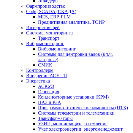
Энкодеры
Фармпроизводство
Софт, SCADA (СКАДА)
MES, ERP, PLM
Предиктивная аналитика, ТОИР
Интернет вещей
Системы мониторинга
Транспорт
Вибромониторинг
Вибромониторинг
Системы для центровки валов (в т.ч.
лазерные)
СМИК
Контроллеры
Внедрение АСУ ТП
Энергетика
АСКУЭ
Генерация
Конденсаторные установки (КРМ)
ПАЗ и РЗА
Программно технические комплексы (ПТК)
Системы телеметрии и телемеханики
Трансформаторы
УЗИП, молниезащита, заземление
Учет электроэнергии, энергоменеджмент