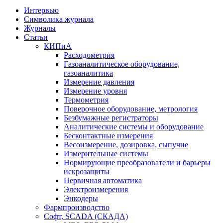
Интервью
Символика журнала
Журналы
Статьи
КИПиА
Расходометрия
Газоаналитическое оборудование,
газоаналитика
Измерение давления
Измерение уровня
Термометрия
Поверочное оборудование, метрология
Безбумажные регистраторы
Аналитические системы и оборудование
Бесконтактные измерения
Весоизмерение, дозировка, сыпучие
Измерительные системы
Нормирующие преобразователи и барьеры
искрозащиты
Первичная автоматика
Электроизмерения
Энкодеры
Фармпроизводство
Софт, SCADA (СКАДА)