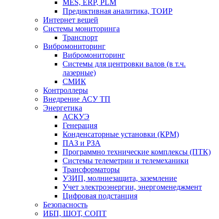
MES, ERP, PLM
Предиктивная аналитика, ТОИР
Интернет вещей
Системы мониторинга
Транспорт
Вибромониторинг
Вибромониторинг
Системы для центровки валов (в т.ч.
лазерные)
СМИК
Контроллеры
Внедрение АСУ ТП
Энергетика
АСКУЭ
Генерация
Конденсаторные установки (КРМ)
ПАЗ и РЗА
Программно технические комплексы (ПТК)
Системы телеметрии и телемеханики
Трансформаторы
УЗИП, молниезащита, заземление
Учет электроэнергии, энергоменеджмент
Цифровая подстанция
Безопасность
ИБП, ШОТ, СОПТ