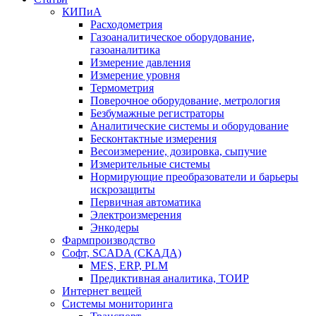
КИПиА
Расходометрия
Газоаналитическое оборудование,
газоаналитика
Измерение давления
Измерение уровня
Термометрия
Поверочное оборудование, метрология
Безбумажные регистраторы
Аналитические системы и оборудование
Бесконтактные измерения
Весоизмерение, дозировка, сыпучие
Измерительные системы
Нормирующие преобразователи и барьеры
искрозащиты
Первичная автоматика
Электроизмерения
Энкодеры
Фармпроизводство
Софт, SCADA (СКАДА)
MES, ERP, PLM
Предиктивная аналитика, ТОИР
Интернет вещей
Системы мониторинга