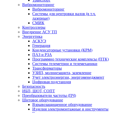
Транспорт
Вибромониторинг
Вибромониторинг
Системы для центровки валов (в т.ч.
лазерные)
СМИК
Контроллеры
Внедрение АСУ ТП
Энергетика
АСКУЭ
Генерация
Конденсаторные установки (КРМ)
ПАЗ и РЗА
Программно технические комплексы (ПТК)
Системы телеметрии и телемеханики
Трансформаторы
УЗИП, молниезащита, заземление
Учет электроэнергии, энергоменеджмент
Цифровая подстанция
Безопасность
ИБП, ШОТ, СОПТ
Преобразователи частоты (ПЧ)
Щитовое оборудование
Взрывозащищенное оборудование
Изделия электромонтажные и инструменты