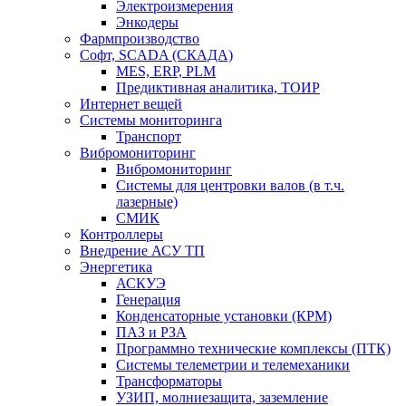
Электроизмерения
Энкодеры
Фармпроизводство
Софт, SCADA (СКАДА)
MES, ERP, PLM
Предиктивная аналитика, ТОИР
Интернет вещей
Системы мониторинга
Транспорт
Вибромониторинг
Вибромониторинг
Системы для центровки валов (в т.ч.
лазерные)
СМИК
Контроллеры
Внедрение АСУ ТП
Энергетика
АСКУЭ
Генерация
Конденсаторные установки (КРМ)
ПАЗ и РЗА
Программно технические комплексы (ПТК)
Системы телеметрии и телемеханики
Трансформаторы
УЗИП, молниезащита, заземление