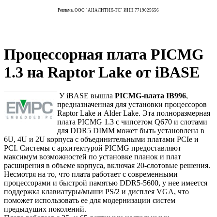
Реклама. ООО "АНАЛИТИК-ТС" ИНН 7719025656
Процессорная плата PICMG
1.3 на Raptor Lake от iBASE
У iBASE вышла
PICMG-плата IB996
,
предназначенная для установки процессоров
Raptor Lake и Alder Lake. Эта полноразмерная
плата PICMG 1.3 c чипсетом Q670 и слотами
для DDR5 DIMM может быть установлена в
6U, 4U и 2U корпуса с объединительными платами PCIe и
PCI. Системы с архитектурой PICMG предоставляют
максимум возможностей по установке планок и плат
расширения в объеме корпуса, включая 20-слотовые решения.
Несмотря на то, что плата работает с современными
процессорами и быстрой памятью DDR5-5600, у нее имеется
поддержка клавиатуры/мыши PS/2 и дисплея VGA, что
поможет использовать ее для модернизации систем
предыдущих поколений.