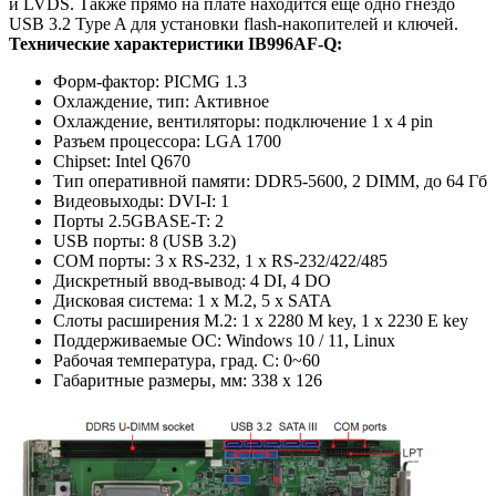
и LVDS. Также прямо на плате находится еще одно гнездо
USB 3.2 Type A для установки flash-накопителей и ключей.
Технические характеристики IB996AF-Q:
Форм-фактор: PICMG 1.3
Охлаждение, тип: Активное
Охлаждение, вентиляторы: подключение 1 x 4 pin
Разъем процессора: LGA 1700
Chipset: Intel Q670
Тип оперативной памяти: DDR5-5600, 2 DIMM, до 64 Гб
Видеовыходы: DVI-I: 1
Порты 2.5GBASE-T: 2
USB порты: 8 (USB 3.2)
COM порты: 3 x RS-232, 1 x RS-232/422/485
Дискретный ввод-вывод: 4 DI, 4 DO
Дисковая система: 1 x M.2, 5 x SATA
Слоты расширения M.2: 1 x 2280 M key, 1 x 2230 E key
Поддерживаемые ОС: Windows 10 / 11, Linux
Рабочая температура, град. C: 0~60
Габаритные размеры, мм: 338 x 126