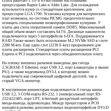
Плата работает с 35- и 65-ваттными настольными
процессорами Raptor Lake и Alder Lake. Для охлаждения
используется кулер со стандартным креплением, для
процессоров LGA 1700. Установка кулеров для материнских
плат возможна, но системы PICMG предпочтительнее
оснащать специальными низкопрофильными кулерами. У
платы два слота оперативной памяти DDR5. Максимальный
общий объем может составлять 64 Гб. Дисковые накопители
подключаются через 5 интерфейсов SATA. Поддерживается
RAID Также может быть использован M.2 NVMe SSD в слоте
2280 M-key. Еще один слот (2230 E-key) предназначен для
платы расширения. Стандартные платы расширения PCI
Express и PCI подключаются через объединительную плату.
На пленку внешних разъемов выведены два гнезда
2.5GBASE-T Ethernet, порт USB 3.2, порт клавиатуры и мыши
PS/2, а также видеовыход DVI-I, к которому можно
подключить как современный цифровой дисплей, так и
старый VGA-монитор.
К внутренним коннекторам подключаются: 6 гнезда шины
USB 3.2, 3 COM-порта RS-232, 1 универсальный порт RS-
232/422/485, порт LPT, 4-битный дискретный интерфейс
ввода-вывода, аудиоколодка. Между процессором и PCH
находятся разъемы дополнительных видеоинтерфейсов DVI-D