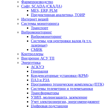
Фармпроизводство
Софт, SCADA (СКАДА)
MES, ERP, PLM
Предиктивная аналитика, ТОИР
Интернет вещей
Системы мониторинга
Транспорт
Вибромониторинг
Вибромониторинг
Системы для центровки валов (в т.ч.
лазерные)
СМИК
Контроллеры
Внедрение АСУ ТП
Энергетика
АСКУЭ
Генерация
Конденсаторные установки (КРМ)
ПАЗ и РЗА
Программно технические комплексы (ПТК)
Системы телеметрии и телемеханики
Трансформаторы
УЗИП, молниезащита, заземление
Учет электроэнергии, энергоменеджмент
Цифровая подстанция