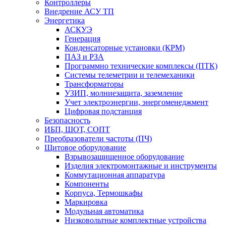
Контроллеры
Внедрение АСУ ТП
Энергетика
АСКУЭ
Генерация
Конденсаторные установки (КРМ)
ПАЗ и РЗА
Программно технические комплексы (ПТК)
Системы телеметрии и телемеханики
Трансформаторы
УЗИП, молниезащита, заземление
Учет электроэнергии, энергоменеджмент
Цифровая подстанция
Безопасность
ИБП, ШОТ, СОПТ
Преобразователи частоты (ПЧ)
Щитовое оборудование
Взрывозащищенное оборудование
Изделия электромонтажные и инструменты
Коммутационная аппаратура
Компоненты
Корпуса, Термошкафы
Маркировка
Модульная автоматика
Низковольтные комплектные устройства