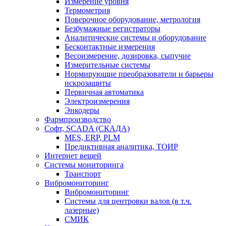
Измерение уровня
Термометрия
Поверочное оборудование, метрология
Безбумажные регистраторы
Аналитические системы и оборудование
Бесконтактные измерения
Весоизмерение, дозировка, сыпучие
Измерительные системы
Нормирующие преобразователи и барьеры
искрозащиты
Первичная автоматика
Электроизмерения
Энкодеры
Фармпроизводство
Софт, SCADA (СКАДА)
MES, ERP, PLM
Предиктивная аналитика, ТОИР
Интернет вещей
Системы мониторинга
Транспорт
Вибромониторинг
Вибромониторинг
Системы для центровки валов (в т.ч.
лазерные)
СМИК