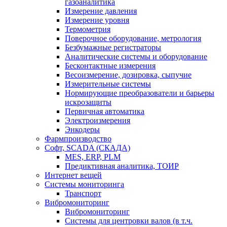
газоаналитика
Измерение давления
Измерение уровня
Термометрия
Поверочное оборудование, метрология
Безбумажные регистраторы
Аналитические системы и оборудование
Бесконтактные измерения
Весоизмерение, дозировка, сыпучие
Измерительные системы
Нормирующие преобразователи и барьеры
искрозащиты
Первичная автоматика
Электроизмерения
Энкодеры
Фармпроизводство
Софт, SCADA (СКАДА)
MES, ERP, PLM
Предиктивная аналитика, ТОИР
Интернет вещей
Системы мониторинга
Транспорт
Вибромониторинг
Вибромониторинг
Системы для центровки валов (в т.ч.