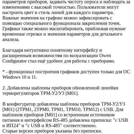
параметров приборов, задавать частоту опроса и наблюдать за
изменениями с высокой точностью. Пользователи могут
настроить цвет и стиль линий для каждого параметра.
Важные значения на графике можно зафиксировать с
помощью специального функционала закрепления точек.
Графики также можно масштабировать, приближая нужные
временные отрезки и значения параметров для детального
анализа.
Благодаря интуитивно понятному интерфейсу и
расширенным возможностям по визуализации Owen
Configurator стал ещё удобнее для работы с приборами.
* - функционал построения графиков доступен только для ОС
Windows 10 и 11.
2. Добавлены шаблоны приборов обновленной линейки
терморегуляторов ТРМ-У2/У3 [M01].
В конфигуратор добавлены шаблоны приборов ТРМ-У2/У3
[M01] (2ТРМ1, 2ТРМ0, ТРМ1, ТРМ10, ТРМ12) с USB. Для
шаблонов приборов [М01] со встроенным источником
питания и интерфейсом RS-485 добавлена приписка: "с USB
и ИП24" и "с USB и RS-485" соответственно.
Старые версии приборов указаны без приписки.