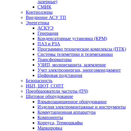
лазерные)
СМИК
Контроллеры
Внедрение АСУ ТП
Энергетика
АСКУЭ
Генерация
Конденсаторные установки (КРМ)
ПАЗ и РЗА
Программно технические комплексы (ПТК)
Системы телеметрии и телемеханики
Трансформаторы
УЗИП, молниезащита, заземление
Учет электроэнергии, энергоменеджмент
Цифровая подстанция
Безопасность
ИБП, ШОТ, СОПТ
Преобразователи частоты (ПЧ)
Щитовое оборудование
Взрывозащищенное оборудование
Изделия электромонтажные и инструменты
Коммутационная аппаратура
Компоненты
Корпуса, Термошкафы
Маркировка