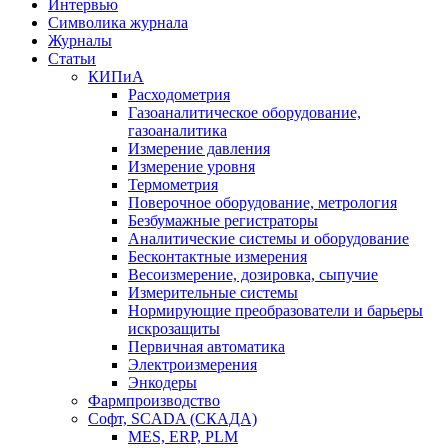
Интервью
Символика журнала
Журналы
Статьи
КИПиА
Расходометрия
Газоаналитическое оборудование,
газоаналитика
Измерение давления
Измерение уровня
Термометрия
Поверочное оборудование, метрология
Безбумажные регистраторы
Аналитические системы и оборудование
Бесконтактные измерения
Весоизмерение, дозировка, сыпучие
Измерительные системы
Нормирующие преобразователи и барьеры
искрозащиты
Первичная автоматика
Электроизмерения
Энкодеры
Фармпроизводство
Софт, SCADA (СКАДА)
MES, ERP, PLM