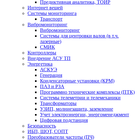
Предиктивная аналитика, ТОИР
Интернет вещей
Системы мониторинга
Транспорт
Вибромониторинг
Вибромониторинг
Системы для центровки валов (в т.ч.
лазерные)
СМИК
Контроллеры
Внедрение АСУ ТП
Энергетика
АСКУЭ
Генерация
Конденсаторные установки (КРМ)
ПАЗ и РЗА
Программно технические комплексы (ПТК)
Системы телеметрии и телемеханики
Трансформаторы
УЗИП, молниезащита, заземление
Учет электроэнергии, энергоменеджмент
Цифровая подстанция
Безопасность
ИБП, ШОТ, СОПТ
Преобразователи частоты (ПЧ)