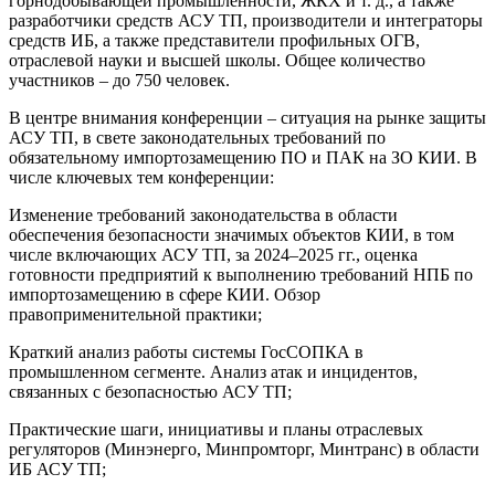
горнодобывающей промышленности, ЖКХ и т. д., а также
разработчики средств АСУ ТП, производители и интеграторы
средств ИБ, а также представители профильных ОГВ,
отраслевой науки и высшей школы. Общее количество
участников – до 750 человек.
В центре внимания конференции – ситуация на рынке защиты
АСУ ТП, в свете законодательных требований по
обязательному импортозамещению ПО и ПАК на ЗО КИИ. В
числе ключевых тем конференции:
Изменение требований законодательства в области
обеспечения безопасности значимых объектов КИИ, в том
числе включающих АСУ ТП, за 2024–2025 гг., оценка
готовности предприятий к выполнению требований НПБ по
импортозамещению в сфере КИИ. Обзор
правоприменительной практики;
Краткий анализ работы системы ГосСОПКА в
промышленном сегменте. Анализ атак и инцидентов,
связанных с безопасностью АСУ ТП;
Практические шаги, инициативы и планы отраслевых
регуляторов (Минэнерго, Минпромторг, Минтранс) в области
ИБ АСУ ТП;