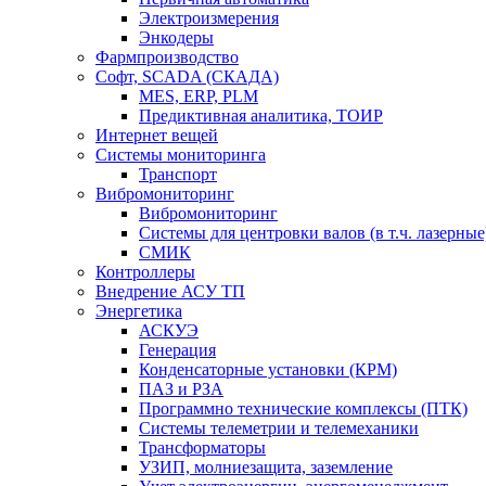
Электроизмерения
Энкодеры
Фармпроизводство
Софт, SCADA (СКАДА)
MES, ERP, PLM
Предиктивная аналитика, ТОИР
Интернет вещей
Системы мониторинга
Транспорт
Вибромониторинг
Вибромониторинг
Системы для центровки валов (в т.ч. лазерные
СМИК
Контроллеры
Внедрение АСУ ТП
Энергетика
АСКУЭ
Генерация
Конденсаторные установки (КРМ)
ПАЗ и РЗА
Программно технические комплексы (ПТК)
Системы телеметрии и телемеханики
Трансформаторы
УЗИП, молниезащита, заземление