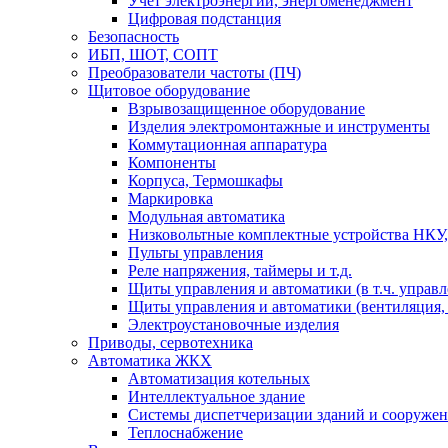
Учет электроэнергии, энергоменеджмент
Цифровая подстанция
Безопасность
ИБП, ШОТ, СОПТ
Преобразователи частоты (ПЧ)
Щитовое оборудование
Взрывозащищенное оборудование
Изделия электромонтажные и инструменты
Коммутационная аппаратура
Компоненты
Корпуса, Термошкафы
Маркировка
Модульная автоматика
Низковольтные комплектные устройства НКУ,
Пульты управления
Реле напряжения, таймеры и т.д.
Щиты управления и автоматики (в т.ч. управ
Щиты управления и автоматики (вентиляция, н
Электроустановочные изделия
Приводы, сервотехника
Автоматика ЖКХ
Автоматизация котельных
Интеллектуальное здание
Системы диспетчеризации зданий и сооруже
Теплоснабжение