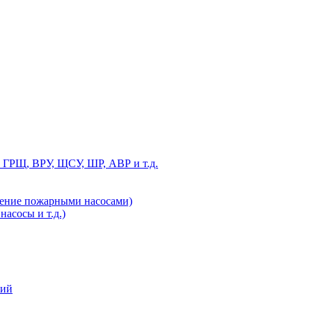
 ГРЩ, ВРУ, ЩСУ, ШР, АВР и т.д.
ление пожарными насосами)
асосы и т.д.)
ний