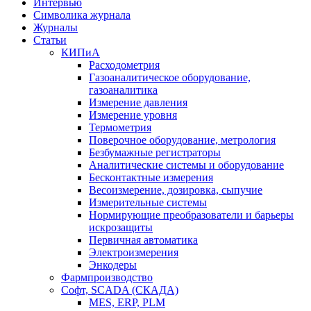
Интервью
Символика журнала
Журналы
Статьи
КИПиА
Расходометрия
Газоаналитическое оборудование,
газоаналитика
Измерение давления
Измерение уровня
Термометрия
Поверочное оборудование, метрология
Безбумажные регистраторы
Аналитические системы и оборудование
Бесконтактные измерения
Весоизмерение, дозировка, сыпучие
Измерительные системы
Нормирующие преобразователи и барьеры
искрозащиты
Первичная автоматика
Электроизмерения
Энкодеры
Фармпроизводство
Софт, SCADA (СКАДА)
MES, ERP, PLM