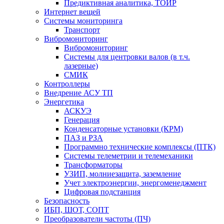
Предиктивная аналитика, ТОИР
Интернет вещей
Системы мониторинга
Транспорт
Вибромониторинг
Вибромониторинг
Системы для центровки валов (в т.ч.
лазерные)
СМИК
Контроллеры
Внедрение АСУ ТП
Энергетика
АСКУЭ
Генерация
Конденсаторные установки (КРМ)
ПАЗ и РЗА
Программно технические комплексы (ПТК)
Системы телеметрии и телемеханики
Трансформаторы
УЗИП, молниезащита, заземление
Учет электроэнергии, энергоменеджмент
Цифровая подстанция
Безопасность
ИБП, ШОТ, СОПТ
Преобразователи частоты (ПЧ)