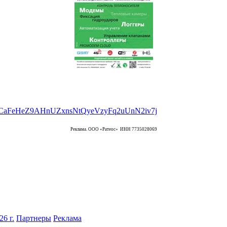
Реклама. ООО «Ратеос» ИНН 7735028069
6 г.
Партнеры
Реклама