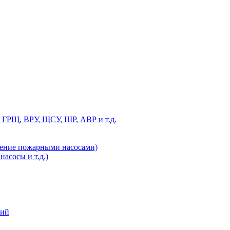
 ГРЩ, ВРУ, ЩСУ, ШР, АВР и т.д.
ление пожарными насосами)
асосы и т.д.)
ний