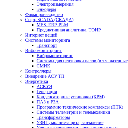
Электроизмерения
Энкодеры
Фармпроизводство
Софт, SCADA (СКАДА)
MES, ERP, PLM
Предиктивная аналитика, ТОИР
Интернет вещей
Системы мониторинга
Транспорт
Вибромониторинг
Вибромониторинг
Системы для центровки валов (в т.ч. лазерные
СМИК
Контроллеры
Внедрение АСУ ТП
Энергетика
АСКУЭ
Генерация
Конденсаторные установки (КРМ)
ПАЗ и РЗА
Программно технические комплексы (ПТК)
Системы телеметрии и телемеханики
Трансформаторы
УЗИП, молниезащита, заземление
Учет электроэнергии, энергоменеджмент