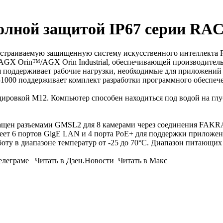
лной защитой IP67 серии RAC
встраиваемую защищенную систему искусственного интеллекта R
 AGX Orin™/AGX Orin Industrial, обеспечивающей производитель
 поддерживает рабочие нагрузки, необходимые для приложений 
1000 поддерживает комплект разработки программного обеспеч
дировкой M12. Компьютер способен находиться под водой на глуб
нащен разъемами GMSL2 для 8 камерами через соединения FAKR
еет 6 портов GigE LAN и 4 порта PoE+ для поддержки приложен
ту в диапазоне температур от -25 до 70°C. Диапазон питающих 
Телеграме Читать в Дзен.Новости Читать в Макс