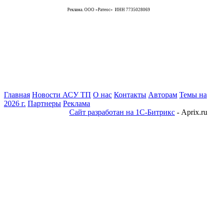
Реклама. ООО «Ратеос» ИНН 7735028069
Главная
Новости АСУ ТП
О нас
Контакты
Авторам
Темы на
2026 г.
Партнеры
Реклама
Сайт разработан на 1С-Битрикс
- Aprix.ru