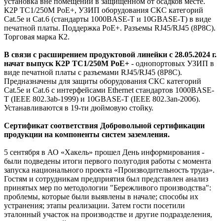
установка вне помещений в защищенном от осадков месте.
К2Р ТС1/250М PoE+, УЗИП оборудования СКС категорий
Cat.5e и Cat.6 (стандарты 1000BASE-T и 10GBASE-T) в виде
печатной платы. Поддержка PoE+. Разъемы RJ45/RJ45 (8P8C).
Торговая марка К2.
В связи с расширением продуктовой линейки с 28.05.2024 г.
начат выпуск К2Р ТС1/250М PoE+
- однопортовых УЗИП в
виде печатной платы с разъемами RJ45/RJ45 (8P8C).
Предназначены для защиты оборудования СКС категорий
Cat.5е и Cat.6 с интерфейсами Ethernet стандартов 1000BASE-
T (IEEE 802.3ab-1999) и 10GBASE-T (IEEE 802.3an-2006).
Устанавливаются в 19-ти дюймовую стойку.
Сертификат соответствия Добровольной сертификации
продукции на компоненты систем заземления.
5 сентября в АО «Хакель» прошел День информирования -
были подведены итоги первого полугодия работы с момента
запуска национального проекта «Производительность труда».
Гостям и сотрудникам предприятия был представлен анализ
принятых мер по методологии "Бережливого производства":
проблемы, которые были выявлены в начале; способы их
устранения; этапы реализации. Затем гости посетили
эталонный участок на производстве и другие подразделения,