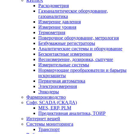
КИПиА
Расходометрия
Газоаналитическое оборудование,
газоаналитика
Измерение давления
Измерение уровня
Термометрия
Поверочное оборудование, метрология
Безбумажные регистраторы
Аналитические системы и оборудование
Бесконтактные измерения
Весоизмерение, дозировка, сыпучие
Измерительные системы
Нормирующие преобразователи и барьеры
искрозащиты
Первичная автоматика
Электроизмерения
Энкодеры
Фармпроизводство
Софт, SCADA (СКАДА)
MES, ERP, PLM
Предиктивная аналитика, ТОИР
Интернет вещей
Системы мониторинга
Транспорт