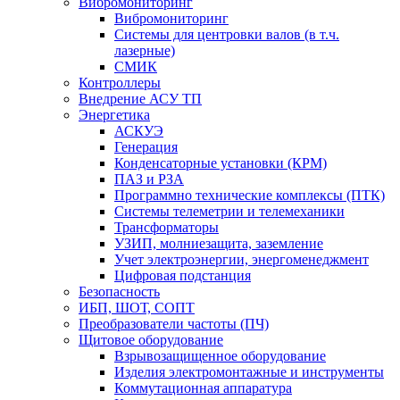
Вибромониторинг
Вибромониторинг
Системы для центровки валов (в т.ч.
лазерные)
СМИК
Контроллеры
Внедрение АСУ ТП
Энергетика
АСКУЭ
Генерация
Конденсаторные установки (КРМ)
ПАЗ и РЗА
Программно технические комплексы (ПТК)
Системы телеметрии и телемеханики
Трансформаторы
УЗИП, молниезащита, заземление
Учет электроэнергии, энергоменеджмент
Цифровая подстанция
Безопасность
ИБП, ШОТ, СОПТ
Преобразователи частоты (ПЧ)
Щитовое оборудование
Взрывозащищенное оборудование
Изделия электромонтажные и инструменты
Коммутационная аппаратура