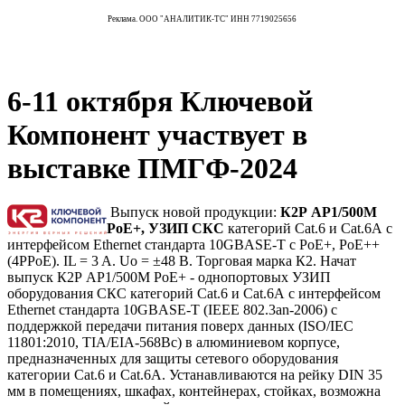
Реклама. ООО "АНАЛИТИК-ТС" ИНН 7719025656
6-11 октября Ключевой
Компонент участвует в
выставке ПМГФ-2024
Выпуск новой продукции:
К2Р АР1/500М
PoE+, УЗИП СКС
категорий Cat.6 и Cat.6А с
интерфейсом Ethernet стандарта 10GBASE-T с PoE+, PoE++
(4PPoE). IL = 3 A. Uo = ±48 В. Торговая марка К2. Начат
выпуск К2Р АР1/500М PoE+ - однопортовых УЗИП
оборудования СКС категорий Cat.6 и Cat.6А с интерфейсом
Ethernet стандарта 10GBASE-T (IEEE 802.3an-2006) с
поддержкой передачи питания поверх данных (ISO/IEC
11801:2010, TIA/EIA-568Bс) в алюминиевом корпусе,
предназначенных для защиты сетевого оборудования
категории Cat.6 и Cat.6А. Устанавливаются на рейку DIN 35
мм в помещениях, шкафах, контейнерах, стойках, возможна