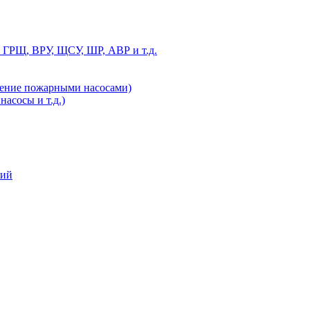
 ГРЩ, ВРУ, ЩСУ, ШР, АВР и т.д.
ление пожарными насосами)
асосы и т.д.)
ний