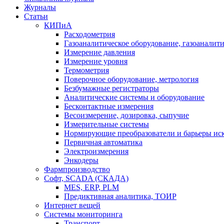
Журналы
Статьи
КИПиА
Расходометрия
Газоаналитическое оборудование, газоаналит
Измерение давления
Измерение уровня
Термометрия
Поверочное оборудование, метрология
Безбумажные регистраторы
Аналитические системы и оборудование
Бесконтактные измерения
Весоизмерение, дозировка, сыпучие
Измерительные системы
Нормирующие преобразователи и барьеры ис
Первичная автоматика
Электроизмерения
Энкодеры
Фармпроизводство
Софт, SCADA (СКАДА)
MES, ERP, PLM
Предиктивная аналитика, ТОИР
Интернет вещей
Системы мониторинга
Транспорт