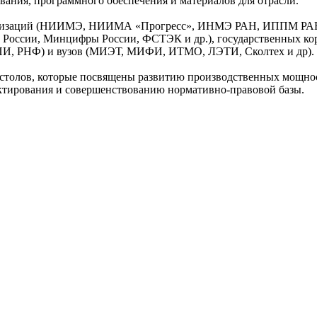
ования, программного обеспечения и материалов для отрасли.
рганизаций (НИИМЭ, НИИМА «Прогресс», ИНМЭ РАН, ИППМ РАН
оссии, Минцифры России, ФСТЭК и др.), государственных корпо
ФПИ, РНФ) и вузов (МИЭТ, МИФИ, ИТМО, ЛЭТИ, Сколтех и др).
 столов, которые посвящены развитию производственных мощнос
ектирования и совершенствованию нормативно-правовой базы.