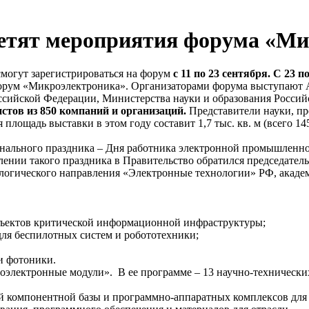
сетят мероприятия форума «М
могут зарегистрироваться на форум
с 11 по 23 сентября. С 23 п
 форум «Микроэлектроника». Организаторами форума выступа
сийской Федерации, Министерства науки и образования Россий
стов из 850 компаний и организаций.
Представители науки, пр
площадь выставки в этом году составит 1,7 тыс. кв. м (всего 1
онального праздника – Дня работника электронной промышленн
влении такого праздника в Правительство обратился председате
логического направления «Электронные технологии» РФ, акаде
ъектов критической информационной инфраструктуры;
ля беспилотных систем и робототехники;
и фотоники.
электронные модули». В ее программе – 13 научно-технически
й компонентной базы и программно-аппаратных комплексов для