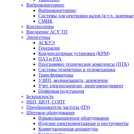
Вибромониторинг
Вибромониторинг
Системы для центровки валов (в т.ч. лазерные
СМИК
Контроллеры
Внедрение АСУ ТП
Энергетика
АСКУЭ
Генерация
Конденсаторные установки (КРМ)
ПАЗ и РЗА
Программно технические комплексы (ПТК)
Системы телеметрии и телемеханики
Трансформаторы
УЗИП, молниезащита, заземление
Учет электроэнергии, энергоменеджмент
Цифровая подстанция
Безопасность
ИБП, ШОТ, СОПТ
Преобразователи частоты (ПЧ)
Щитовое оборудование
Взрывозащищенное оборудование
Изделия электромонтажные и инструменты
Коммутационная аппаратура