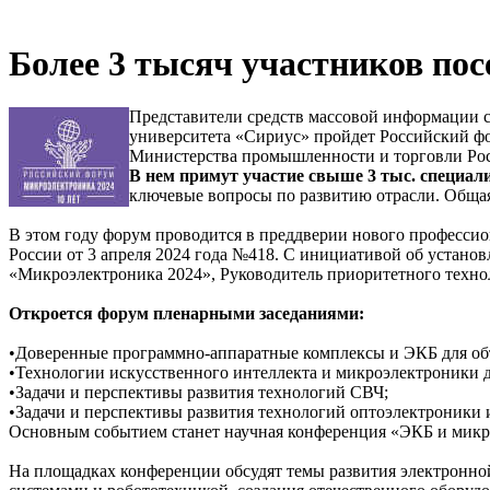
Более 3 тысяч участников по
Представители средств массовой информации с
университета «Сириус» пройдет Российский
Министерства промышленности и торговли Рос
В нем примут участие свыше 3 тыс. специали
ключевые вопросы по развитию отрасли. Общая 
В этом году форум проводится в преддверии нового професси
России от 3 апреля 2024 года №418. С инициативой об устано
«Микроэлектроника 2024», Руководитель приоритетного техно
Откроется форум пленарными заседаниями:
•Доверенные программно-аппаратные комплексы и ЭКБ для об
•Технологии искусственного интеллекта и микроэлектроники д
•Задачи и перспективы развития технологий СВЧ;
•Задачи и перспективы развития технологий оптоэлектроники 
Основным событием станет научная конференция «ЭКБ и микро
На площадках конференции обсудят темы развития электронно