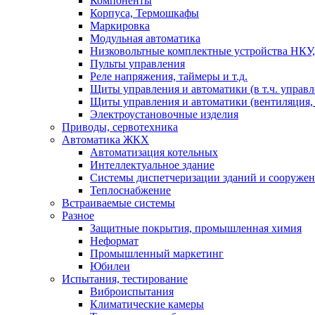
Компоненты
Корпуса, Термошкафы
Маркировка
Модульная автоматика
Низковольтные комплектные устройства НКУ,
Пульты управления
Реле напряжения, таймеры и т.д.
Щиты управления и автоматики (в т.ч. управ
Щиты управления и автоматики (вентиляция, н
Электроустановочные изделия
Приводы, сервотехника
Автоматика ЖКХ
Автоматизация котельных
Интеллектуальное здание
Системы диспетчеризации зданий и сооруже
Теплоснабжение
Встраиваемые системы
Разное
Защитные покрытия, промышленная химия
Неформат
Промышленный маркетинг
Юбилеи
Испытания, тестирование
Виброиспытания
Климатические камеры