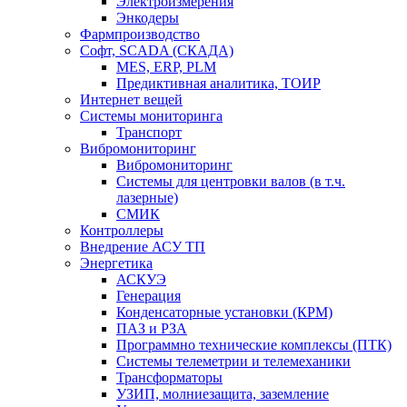
Электроизмерения
Энкодеры
Фармпроизводство
Софт, SCADA (СКАДА)
MES, ERP, PLM
Предиктивная аналитика, ТОИР
Интернет вещей
Системы мониторинга
Транспорт
Вибромониторинг
Вибромониторинг
Системы для центровки валов (в т.ч.
лазерные)
СМИК
Контроллеры
Внедрение АСУ ТП
Энергетика
АСКУЭ
Генерация
Конденсаторные установки (КРМ)
ПАЗ и РЗА
Программно технические комплексы (ПТК)
Системы телеметрии и телемеханики
Трансформаторы
УЗИП, молниезащита, заземление