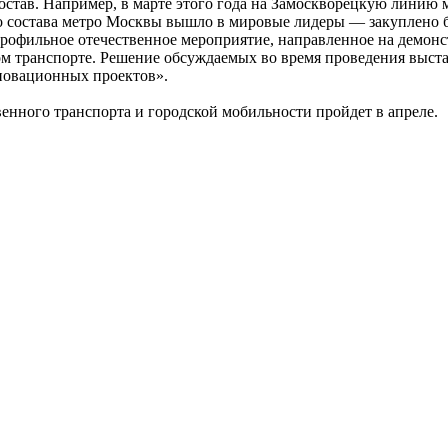
остав. Например, в марте этого года на Замоскворецкую лини
 состава метро Москвы вышло в мировые лидеры — закуплено бо
рофильное отечественное мероприятие, направленное на демон
ом транспорте. Решение обсуждаемых во время проведения выст
нновационных проектов».
енного транспорта и городской мобильности пройдет в апреле.