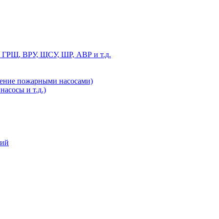
 ГРЩ, ВРУ, ЩСУ, ШР, АВР и т.д.
ление пожарными насосами)
асосы и т.д.)
ний