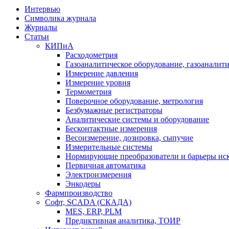
Интервью
Символика журнала
Журналы
Статьи
КИПиА
Расходометрия
Газоаналитическое оборудование, газоаналит
Измерение давления
Измерение уровня
Термометрия
Поверочное оборудование, метрология
Безбумажные регистраторы
Аналитические системы и оборудование
Бесконтактные измерения
Весоизмерение, дозировка, сыпучие
Измерительные системы
Нормирующие преобразователи и барьеры ис
Первичная автоматика
Электроизмерения
Энкодеры
Фармпроизводство
Софт, SCADA (СКАДА)
MES, ERP, PLM
Предиктивная аналитика, ТОИР