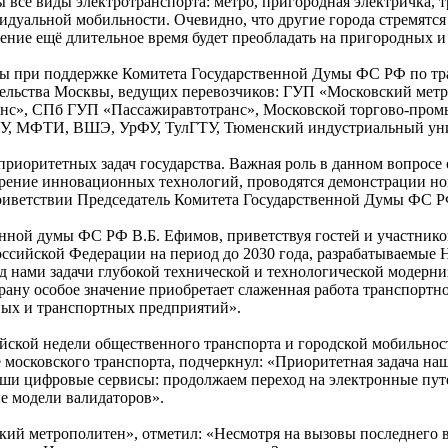
все виды электротранспорта: метро, пригородная электричка, тр
видуальной мобильности. Очевидно, что другие города стремятс
ение ещё длительное время будет преобладать на пригородных 
ны при поддержке Комитета Государственной Думы ФС РФ по тр
ительства Москвы, ведущих перевозчиков: ГУП «Московский ме
нс», СПб ГУП «Пассажиравтотранс», Московской торгово-пром
 МФТИ, ВШЭ, УрФУ, ТулГТУ, Тюменский индустриальный униве
 приоритетных задач государства. Важная роль в данном вопросе
ение инновационных технологий, проводятся демонстрации нов
 приветствии Председатель Комитета Государственной Думы ФС Р
нной думы ФС РФ В.Б. Ефимов, приветствуя гостей и участнико
оссийской Федерации на период до 2030 года, разрабатываемые
ред нами задачи глубокой технической и технологической модерн
ну особое значение приобретает слаженная работа транспортног
ых и транспортных предприятий».
ской недели общественного транспорта и городской мобильност
е московского транспорта, подчеркнул: «Приоритетная задача н
аши цифровые сервисы: продолжаем переход на электронные пут
е модели валидаторов».
ский метрополитен», отметил: «Несмотря на вызовы последнего 