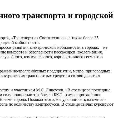
ного транспорта и городской
рт», «Транспортная Светотехника», а также более 35
родской мобильности.
просов развития электрической мобильности в городах – не
ие комфорта и безопасности пассажиров, экологизация,
е служебного, коммунального, корпоративного сегментов
в трамвайно-троллейбусных предприятий, метро, пригородных
лектрических транспортных средств и готово делиться
остям и участникам М.С. Ликсутов, «В столице за последние
ом году полностью заработало БКЛ – самое протяжённое
районами города. Помимо этого, мы удвоили сеть наземного
вропе по количеству электробусов. В столице сейчас курсируют