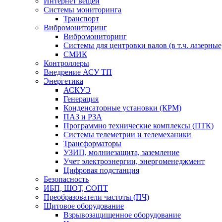
Интернет вещей
Системы мониторинга
Транспорт
Вибромониторинг
Вибромониторинг
Системы для центровки валов (в т.ч. лазерные
СМИК
Контроллеры
Внедрение АСУ ТП
Энергетика
АСКУЭ
Генерация
Конденсаторные установки (КРМ)
ПАЗ и РЗА
Программно технические комплексы (ПТК)
Системы телеметрии и телемеханики
Трансформаторы
УЗИП, молниезащита, заземление
Учет электроэнергии, энергоменеджмент
Цифровая подстанция
Безопасность
ИБП, ШОТ, СОПТ
Преобразователи частоты (ПЧ)
Щитовое оборудование
Взрывозащищенное оборудование