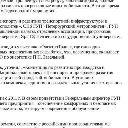
амвай, троллейбус (электробус), канатная дорога, водный
я развивать прогрессивные виды мобильности. В то же время
и междугородних маршрутах.
анспорту и развитию транспортной инфраструктуры и
трополитен», СПб ГУП «Петербургский метрополитен», ГУП
ышленной палаты, отраслевых ассоциаций, профсоюзов,
рситет, ЯрГТУ, Пензенский государственный университет.
 отводится выставке «ЭлектроТранс», где ежегодно
ых перспективных разработок, что, несомненно, оказывает
Ф по энергетике П.Н. Завальный.
в, уточнил: «Концепция по развитию производства и
 Национальный проект «Транспорт» и программа развития
изации всей городской мобильности. В условиях
о комплекса, единство и созидательные усилия всех органов
и с 2011 г. В своем приветствии Генеральный директор ГУП
ашего предприятия – обеспечение комфортных и безопасных
евые листы, тестируем современное оборудование
времени, совместно с российскими производителями мы