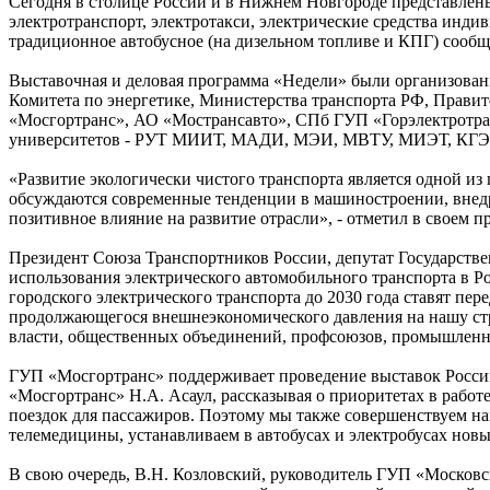
Сегодня в столице России и в Нижнем Новгороде представлены 
электротранспорт, электротакси, электрические средства инди
традиционное автобусное (на дизельном топливе и КПГ) сообщ
Выставочная и деловая программа «Недели» были организова
Комитета по энергетике, Министерства транспорта РФ, Прав
«Мосгортранс», АО «Мострансавто», СПб ГУП «Горэлектротра
университетов - РУТ МИИТ, МАДИ, МЭИ, МВТУ, МИЭТ, КГЭУ,
«Развитие экологически чистого транспорта является одной из
обсуждаются современные тенденции в машиностроении, внедр
позитивное влияние на развитие отрасли», - отметил в своем
Президент Союза Транспортников России, депутат Государстве
использования электрического автомобильного транспорта в Р
городского электрического транспорта до 2030 года ставят пе
продолжающегося внешнеэкономического давления на нашу стра
власти, общественных объединений, профсоюзов, промышленн
ГУП «Мосгортранс» поддерживает проведение выставок Россий
«Мосгортранс» Н.А. Асаул, рассказывая о приоритетах в работ
поездок для пассажиров. Поэтому мы также совершенствуем н
телемедицины, устанавливаем в автобусах и электробусах новы
В свою очередь, В.Н. Козловский, руководитель ГУП «Москов