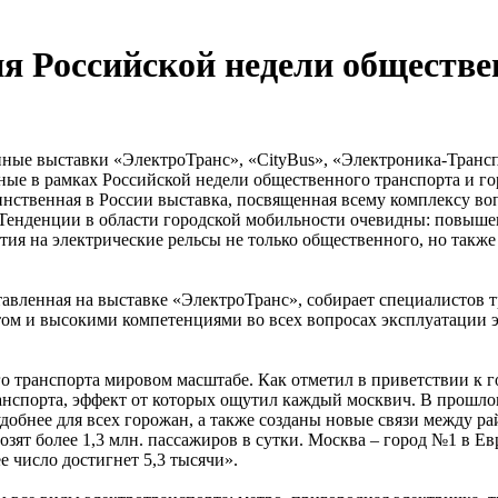
 Российской недели обществен
ые выставки «ЭлектроТранс», «CityBus», «Электроника-Транспо
ые в рамках Российской недели общественного транспорта и го
инственная в России выставка, посвященная всему комплексу во
 Тенденции в области городской мобильности очевидны: повышен
тия на электрические рельсы не только общественного, но такж
дставленная на выставке «ЭлектроТранс», собирает специалисто
ом и высокими компетенциями во всех вопросах эксплуатации э
о транспорта мировом масштабе. Как отметил в приветствии к г
ранспорта, эффект от которых ощутил каждый москвич. В прошл
 удобнее для всех горожан, а также созданы новые связи между 
озят более 1,3 млн. пассажиров в сутки. Москва – город №1 в Е
е число достигнет 5,3 тысячи».