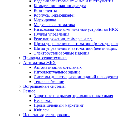
Изделия электромонтажные и инструменты
Коммутационная аппаратура
Компоненты
Корпуса, Термошкафы
Маркировка
Модульная автоматика
Низковольтные комплектные устройства НКУ,
Пульты управления
Реле напряжения, таймеры и т.д.
Щиты управления и автоматики (в т.ч. управ
Щиты управления и автоматики (вентиляция, н
Электроустановочные изделия
Приводы, сервотехника
Автоматика ЖКХ
Автоматизация котельных
Интеллектуальное здание
Системы диспетчеризации зданий и сооруже
Теплоснабжение
Встраиваемые системы
Разное
Защитные покрытия, промышленная химия
Неформат
Промышленный маркетинг
Юбилеи
Испытания, тестирование