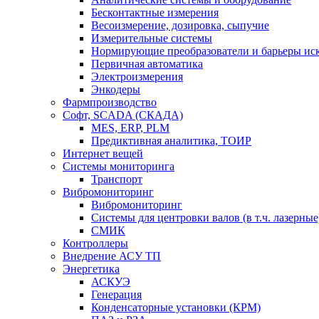
Бесконтактные измерения
Весоизмерение, дозировка, сыпучие
Измерительные системы
Нормирующие преобразователи и барьеры ис
Первичная автоматика
Электроизмерения
Энкодеры
Фармпроизводство
Софт, SCADA (СКАДА)
MES, ERP, PLM
Предиктивная аналитика, ТОИР
Интернет вещей
Системы мониторинга
Транспорт
Вибромониторинг
Вибромониторинг
Системы для центровки валов (в т.ч. лазерные
СМИК
Контроллеры
Внедрение АСУ ТП
Энергетика
АСКУЭ
Генерация
Конденсаторные установки (КРМ)