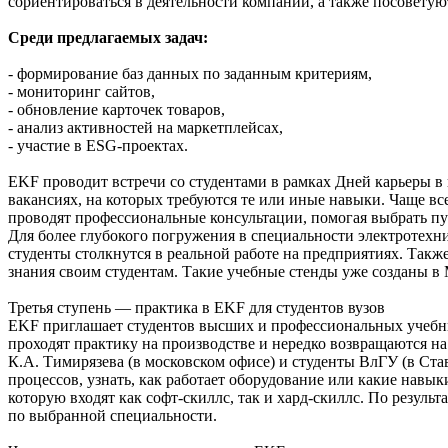
сориентироваться в деятельности компании, а также посоветую
Среди предлагаемых задач:
- формирование баз данных по заданным критериям,
- мониторинг сайтов,
- обновление карточек товаров,
- анализ активностей на маркетплейсах,
- участие в ESG-проектах.
EKF проводит встречи со студентами в рамках Дней карьеры в
вакансиях, на которых требуются те или иные навыки. Чаще вс
проводят профессиональные консультации, помогая выбрать пу
Для более глубокого погружения в специальности электротехн
студенты столкнутся в реальной работе на предприятиях. Такж
знания своим студентам. Такие учебные стенды уже созданы
Третья ступень — практика в EKF для студентов вузов
EKF приглашает студентов высших и профессиональных учебных
проходят практику на производстве и нередко возвращаются 
К.А. Тимирязева (в московском офисе) и студенты ВлГУ (в Ст
процессов, узнать, как работает оборудование или какие навы
которую входят как софт-скиллс, так и хард-скиллс. По резул
по выбранной специальности.