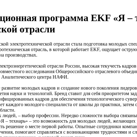
ционная программа EKF «Я – т
ской отрасли
кой электротехнической отрасли стала подготовка молодых спе
техническая отрасль, в которой работает EKF, ощущает острую
на производствах.
лектроэнергетической отрасли России, высокая текучесть кадро
овместного исследования Общероссийского отраслевого объеди
 и Аналитического центра НАФИ.
развитие молодых кадров и создание нового поколения лидеров
летия науки и технологий. Бренд ставит для себя приоритетом з
ифицированных кадров для обеспечения технологического сувер
ет каждого молодого специалиста от школы до практики, затем 
бласти.
х людей, – выбор профессии. Нередко сложности выбора связаны
Я – технарь» – это возможность для молодых людей, желающих р
ять решение о месте первой работы. Опытные сотрудники компа
чения, помогают справляться с возникающими трудностями и сле