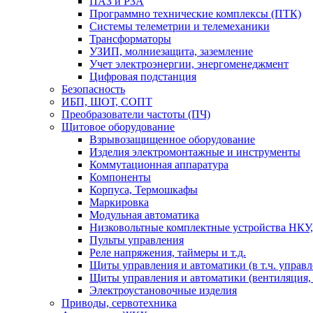
ПАЗ и РЗА
Программно технические комплексы (ПТК)
Системы телеметрии и телемеханики
Трансформаторы
УЗИП, молниезащита, заземление
Учет электроэнергии, энергоменеджмент
Цифровая подстанция
Безопасность
ИБП, ШОТ, СОПТ
Преобразователи частоты (ПЧ)
Щитовое оборудование
Взрывозащищенное оборудование
Изделия электромонтажные и инструменты
Коммутационная аппаратура
Компоненты
Корпуса, Термошкафы
Маркировка
Модульная автоматика
Низковольтные комплектные устройства НКУ,
Пульты управления
Реле напряжения, таймеры и т.д.
Щиты управления и автоматики (в т.ч. управ
Щиты управления и автоматики (вентиляция, н
Электроустановочные изделия
Приводы, сервотехника