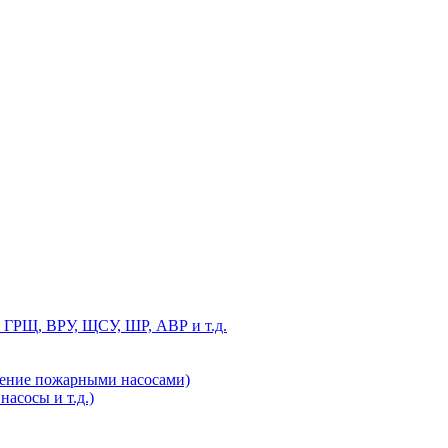
 ГРЩ, ВРУ, ЩСУ, ШР, АВР и т.д.
ление пожарными насосами)
асосы и т.д.)