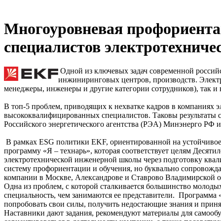
Многоуровневая профориента
специалистов электротехниче
Одной из ключевых задач современной российс
инжиниринговых центров, производств. Электро
менеджеры, инженеры и другие категории сотрудников), так и 
В топ-5 проблем, приводящих к нехватке кадров в компаниях э
высококвалифицированных специалистов. Таковы результаты с
Российского энергетического агентства (РЭА) Минэнерго РФ
В рамках ESG политики EKF, ориентированной на устойчивое 
программу «Я – технарь», которая соответствует целям Десяти
электротехнической инженерной школы через подготовку квал
систему профориентации и обучения, но буквально сопровожда
компании в Москве, Александрове и Ставрово Владимирской о
Одна из проблем, с которой сталкивается большинство молоды
специальность, чем занимаются ее представители. Программа «
попробовать свои силы, получить недостающие знания и прин
Наставники дают задания, рекомендуют материалы для самообу