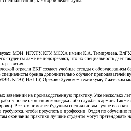
т специализацию, к которой лежит душа.
 вузах: МЭИ, ИГХТУ, КГУ, МСХА имени К.А. Тимирязева, ВлГУ, 
его студенты даже не подозревают, что их специальность дает 
ть развития.
ической отрасли EKF создает учебные стенды с оборудованием б
е специалисты бренда дополнительно обучают преподавателей вуз
 в МЭИ, КГЭУ, ИжГТУ, Орехово-Зуевском техникуме, Ижевском 
 заведений на производственную практику. Уже несколько лет 
на работу после окончания колледжа либо службы в армии. Так
аврово). Все это помогает будущим специалистам лучше осознать
ки требуются, чтобы преуспеть в профессии. Отдел по обучению 
ьтатам окончания практики лучшие студенты могут претендовать 