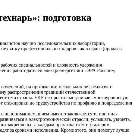
ехнарь»: подготовка
циалистов научно-исследовательских лабораторий,
 нехватку профессиональных кадров как в офисе (продакт-
в рабочих специальностей и сложность удержания
нения работодателей электроэнергетики «ЭРА России»,
 изменений, на протяжении нескольких лет реализуют
адачу распространения традиций отечественной
енитета страны. EKF не просто выстраивает многоуровневую
от стажировки до трудоустройства по профилю в подразделения
 с непониманием, в чем именно заключается та или иная
азвиваться в электротехнической отрасли, услышать, увидеть,
нии закреплены за каждым практикантом и стажером.
дят за сроками исполнения. Кроме этого, они помогут лучше