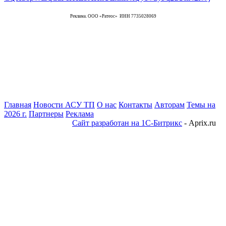
Реклама. ООО «Ратеос» ИНН 7735028069
Главная
Новости АСУ ТП
О нас
Контакты
Авторам
Темы на
2026 г.
Партнеры
Реклама
Сайт разработан на 1С-Битрикс
- Aprix.ru