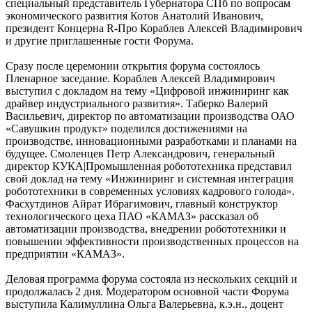
специальный представитель Губернатора СПб по вопросам
экономического развития Котов Анатолий Иванович,
президент Концерна R-Про Кораблев Алексей Владимирович
и другие приглашенные гости Форума.
Сразу после церемонии открытия форума состоялось
Пленарное заседание. Кораблев Алексей Владимирович
выступил с докладом на тему «Цифровой инжиниринг как
драйвер индустриального развития». Таберко Валерий
Васильевич, директор по автоматизации производства ОАО
«Савушкин продукт» поделился достижениями на
производстве, инновационными разработками и планами на
будущее. Смоленцев Петр Александрович, генеральный
директор КУКА|Промышленная робототехника представил
свой доклад на тему «Инжиниринг и системная интеграция
робототехники в современных условиях кадрового голода».
Фасхутдинов Айрат Ибрагимович, главный конструктор
технологического цеха ПАО «КАМАЗ» рассказал об
автоматизации производства, внедрении робототехники и
повышении эффективности производственных процессов на
предприятии «КАМАЗ».
Деловая программа форума состояла из нескольких секций и
продолжалась 2 дня. Модератором основной части Форума
выступила Калимуллина Ольга Валерьевна, к.э.н., доцент