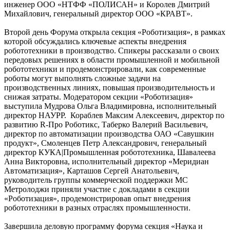
инженер ООО «НТФФ «ПОЛИСАН» и Королев Дмитрий
Михайлович, генеральный директор ООО «КРАВТ».
Второй день Форума открыла секция «Роботизация», в рамках
которой обсуждались ключевые аспекты внедрения
робототехники в производство. Спикеры рассказали о своих
передовых решениях в области промышленной и мобильной
робототехники и продемонстрировали, как современные
роботы могут выполнять сложные задачи на
производственных линиях, повышая производительность и
снижая затраты. Модератором секции «Роботизация»
выступила Мудрова Ольга Владимировна, исполнительный
директор НАУРР. Кораблев Максим Алексеевич, директор по
развитию R-Про Роботикс, Таберко Валерий Васильевич,
директор по автоматизации производства ОАО «Савушкин
продукт», Смоленцев Петр Александрович, генеральный
директор КУКА|Промышленная робототехника, Шавалеева
Анна Викторовна, исполнительный директор «Меридиан
Автоматизация», Карташов Сергей Анатольевич,
руководитель группы коммерческой поддержки МС
Метролоджи приняли участие с докладами в секции
«Роботизация», продемонстрировав опыт внедрения
робототехники в разных отраслях промышленности.
Завершила деловую программу форума секция «Наука и