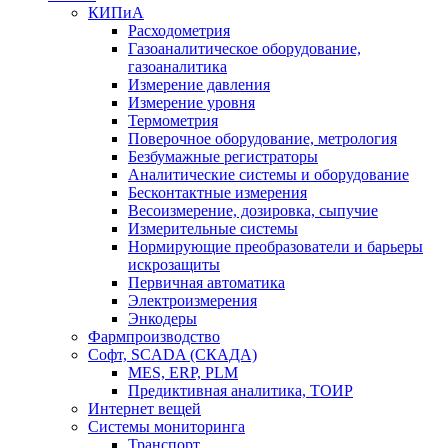
КИПиА
Расходометрия
Газоаналитическое оборудование,
газоаналитика
Измерение давления
Измерение уровня
Термометрия
Поверочное оборудование, метрология
Безбумажные регистраторы
Аналитические системы и оборудование
Бесконтактные измерения
Весоизмерение, дозировка, сыпучие
Измерительные системы
Нормирующие преобразователи и барьеры
искрозащиты
Первичная автоматика
Электроизмерения
Энкодеры
Фармпроизводство
Софт, SCADA (СКАДА)
MES, ERP, PLM
Предиктивная аналитика, ТОИР
Интернет вещей
Системы мониторинга
Транспорт