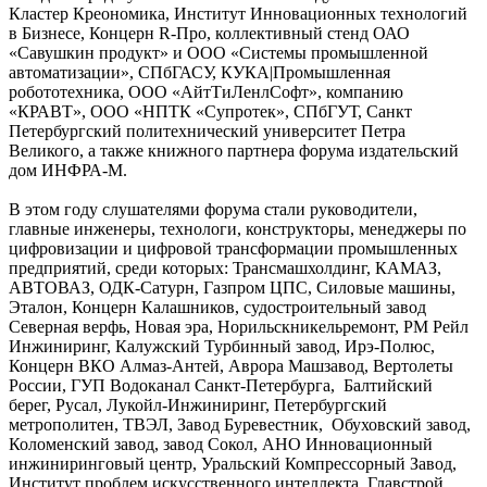
Кластер Креономика, Институт Инновационных технологий
в Бизнесе, Концерн R-Про, коллективный стенд ОАО
«Савушкин продукт» и ООО «Системы промышленной
автоматизации», СПбГАСУ, КУКА|Промышленная
робототехника, ООО «АйтТиЛенлСофт», компанию
«КРАВТ», ООО «НПТК «Супротек», СПбГУТ, Санкт
Петербургский политехнический университет Петра
Великого, а также книжного партнера форума издательский
дом ИНФРА-М.
В этом году слушателями форума стали руководители,
главные инженеры, технологи, конструкторы, менеджеры по
цифровизации и цифровой трансформации промышленных
предприятий, среди которых: Трансмашхолдинг, КАМАЗ,
АВТОВАЗ, ОДК-Сатурн, Газпром ЦПС, Силовые машины,
Эталон, Концерн Калашников, судостроительный завод
Северная верфь, Новая эра, Норильскникельремонт, РМ Рейл
Инжиниринг, Калужский Турбинный завод, Ирэ-Полюс,
Концерн ВКО Алмаз-Антей, Аврора Машзавод, Вертолеты
России, ГУП Водоканал Санкт-Петербурга, Балтийский
берег, Русал, Лукойл-Инжиниринг, Петербургский
метрополитен, ТВЭЛ, Завод Буревестник, Обуховский завод,
Коломенский завод, завод Сокол, АНО Инновационный
инжиниринговый центр, Уральский Компрессорный Завод,
Институт проблем искусственного интеллекта, Главстрой