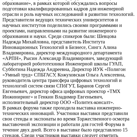
образование», в рамках которой обсуждались вопросы
подготовки квалифицированных кадров для инженерной
отрасли и роль научных исследований в развитии технологий.
Представители ведущих технических университетов и
научных институтов поделились своими программами и
проектами, направленными на развитие инженерного
образования и науки. Среди спикеров были: Шевцова
Надежда Михайловна, представитель Института
Инновационных Технологий в Бизнесе, Сингх Алина
Владимировна, директор международного департамента
«АРПН», Рысин Александр Владимирович, заведующий
лабораторией робототехники Инженерной школы ГУАП,
Субботина Надежда Андреевна, Директор ИУК «Полигон
«Умный труд» СПБГАСУ, Кожуховская Ольга Алексеевна,
руководитель центра трансфера цифровых технологий и
технологий систем связи СПбГУТ, Баранов Сергей
Евгеньевич, директор офиса цифровых проектор «ТМХ
Инжиниринг» и Генкин Владимир Евгеньевич,
исполнительный директор ООО «Политех-консалт».
В рамках форума также проходила выставка инженерно-
технических инноваций. Участники выставки представили
свои стенды и экспонаты во время Торжественного осмотра
выставочной экспозиции и работали для гостей Форума в
течение двух дней. Всего в выставке было представлено 15
стендов. Среди участников выставки следует отметить