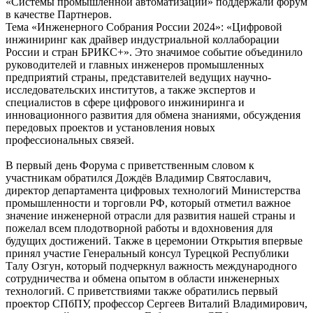
«Системы промышленной автоматизации» поддержали форум
в качестве Партнеров.
Тема «Инженерного Собрания России 2024»: «Цифровой
инжиниринг как драйвер индустриальной коллаборации
России и стран БРИКС+». Это значимое событие объединило
руководителей и главных инженеров промышленных
предприятий страны, представителей ведущих научно-
исследовательских институтов, а также экспертов и
специалистов в сфере цифрового инжиниринга и
инновационного развития для обмена знаниями, обсуждения
передовых проектов и установления новых
профессиональных связей.
В первый день Форума с приветственным словом к
участникам обратился Дождёв Владимир Святославич,
директор департамента цифровых технологий Министерства
промышленности и торговли РФ, который отметил важное
значение инженерной отрасли для развития нашей страны и
пожелал всем плодотворной работы и вдохновения для
будущих достижений. Также в церемонии Открытия впервые
принял участие Генеральный консул Турецкой Республики
Талу Озгун, который подчеркнул важность международного
сотрудничества и обмена опытом в области инженерных
технологий. С приветствиями также обратились первый
проектор СПбПУ, профессор Сергеев Виталий Владимирович,