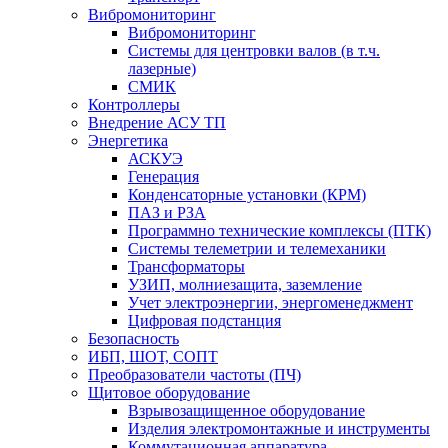
Вибромониторинг
Вибромониторинг
Системы для центровки валов (в т.ч.
лазерные)
СМИК
Контроллеры
Внедрение АСУ ТП
Энергетика
АСКУЭ
Генерация
Конденсаторные установки (КРМ)
ПАЗ и РЗА
Программно технические комплексы (ПТК)
Системы телеметрии и телемеханики
Трансформаторы
УЗИП, молниезащита, заземление
Учет электроэнергии, энергоменеджмент
Цифровая подстанция
Безопасность
ИБП, ШОТ, СОПТ
Преобразователи частоты (ПЧ)
Щитовое оборудование
Взрывозащищенное оборудование
Изделия электромонтажные и инструменты
Коммутационная аппаратура