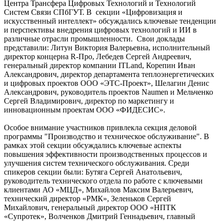
Центра Трансфера Цифровых Технологий и Технологий
Систем Связи СПбГУТ. В секции «Цифровизация и
искусственный интеллект» обсуждались ключевые тенденции
и перспективы внедрения цифровых технологий и ИИ в
различные отрасли промышленности. Свои доклады
представили: Литун Виктория Валерьевна, исполнительный
директор концерна R-Про, Лебедев Сергей Андреевич,
генеральный директор компании ITLand, Корепин Иван
Александрович, директор департамента теплоэнергетических
и цифровых проектов ООО «ЭТС-Проект», Шелагин Денис
Александрович, руководитель проектов Naumen и Мельченко
Сергей Владимирович, директор по маркетингу и
инновационным проектам ООО «ФИДЕСИС».
Особое внимание участников привлекла секция деловой
программы "Производство и техническое обслуживание". В
рамках этой секции обсуждались ключевые аспекты
повышения эффективности производственных процессов и
улучшения систем технического обслуживания. Среди
спикеров секции были: Бутяга Сергей Анатольевич,
руководитель технического отдела по работе с ключевыми
клиентами АО «МЦД», Михайлов Максим Валерьевич,
технический директор «РМК», Зеленьков Сергей
Михайлович, генеральный директор ООО «НПТК
«Супротек», Волченков Дмитрий Геннадьевич, главный