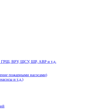
 ГРЩ, ВРУ, ЩСУ, ШР, АВР и т.д.
ление пожарными насосами)
асосы и т.д.)
ний