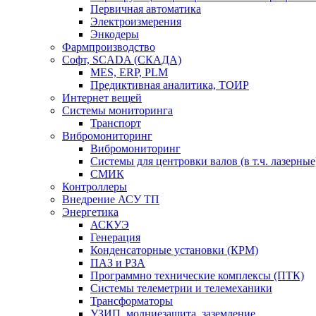
Первичная автоматика
Электроизмерения
Энкодеры
Фармпроизводство
Софт, SCADA (СКАДА)
MES, ERP, PLM
Предиктивная аналитика, ТОИР
Интернет вещей
Системы мониторинга
Транспорт
Вибромониторинг
Вибромониторинг
Системы для центровки валов (в т.ч. лазерные
СМИК
Контроллеры
Внедрение АСУ ТП
Энергетика
АСКУЭ
Генерация
Конденсаторные установки (КРМ)
ПАЗ и РЗА
Программно технические комплексы (ПТК)
Системы телеметрии и телемеханики
Трансформаторы
УЗИП, молниезащита, заземление