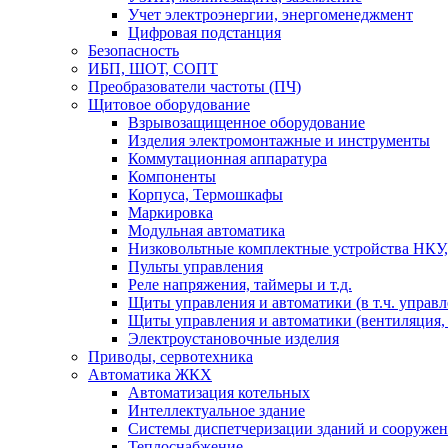
Учет электроэнергии, энергоменеджмент
Цифровая подстанция
Безопасность
ИБП, ШОТ, СОПТ
Преобразователи частоты (ПЧ)
Щитовое оборудование
Взрывозащищенное оборудование
Изделия электромонтажные и инструменты
Коммутационная аппаратура
Компоненты
Корпуса, Термошкафы
Маркировка
Модульная автоматика
Низковольтные комплектные устройства НКУ,
Пульты управления
Реле напряжения, таймеры и т.д.
Щиты управления и автоматики (в т.ч. управ
Щиты управления и автоматики (вентиляция, н
Электроустановочные изделия
Приводы, сервотехника
Автоматика ЖКХ
Автоматизация котельных
Интеллектуальное здание
Системы диспетчеризации зданий и сооруже
Теплоснабжение