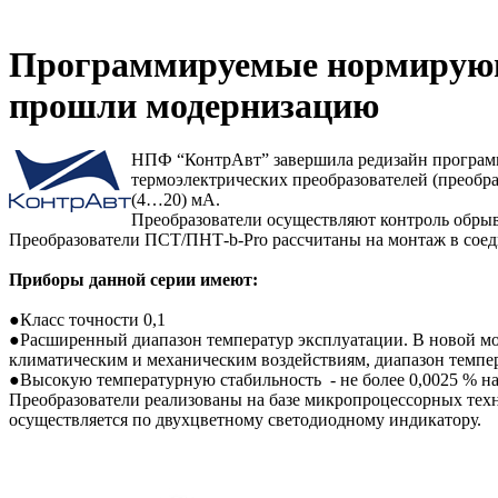
Программируемые нормирующ
прошли модернизацию
НПФ “КонтрАвт” завершила редизайн програм
термоэлектрических преобразователей (преобр
(4…20) мА.
Преобразователи осуществляют контроль обрыва
Преобразователи ПСТ/ПНТ-b-Pro рассчитаны на монтаж в соед
Приборы данной серии имеют:
●Класс точности 0,1
●Расширенный диапазон температур эксплуатации. В новой м
климатическим и механическим воздействиям, диапазон темпе
●Высокую температурную стабильность - не более 0,0025 % н
Преобразователи реализованы на базе микропроцессорных техн
осуществляется по двухцветному светодиодному индикатору.