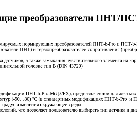
ие преобразователи ПНТ/ПСТ
мируемых нормирующих преобразователей ПНТ-b-Pro и ПCТ-b-P
азователи ПНТ) и термопреобразователей сопротивления (преоб
 датчиков, а также замыкания чувствительного элемента на кор
инительной головке тип B (DIN 43729)
одификации ПНТ-b-Pro-М(Д3/FX), предназначенной для жёстких
ратур (-50…80) °С (в стандартных модификациях ПНТ-b-Pro и П
а градус изменения окружающей среды.
ологий, что позволяет пользователю выбирать тип датчика и ди