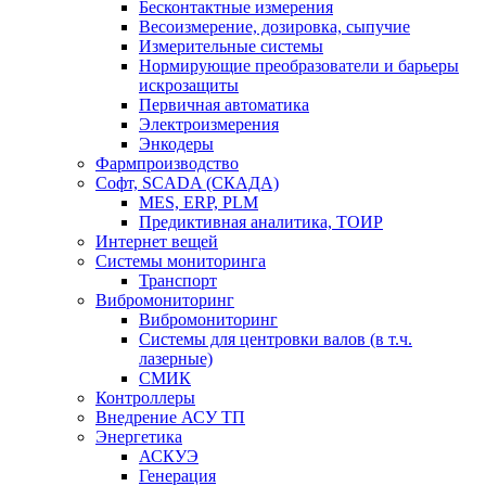
Бесконтактные измерения
Весоизмерение, дозировка, сыпучие
Измерительные системы
Нормирующие преобразователи и барьеры
искрозащиты
Первичная автоматика
Электроизмерения
Энкодеры
Фармпроизводство
Софт, SCADA (СКАДА)
MES, ERP, PLM
Предиктивная аналитика, ТОИР
Интернет вещей
Системы мониторинга
Транспорт
Вибромониторинг
Вибромониторинг
Системы для центровки валов (в т.ч.
лазерные)
СМИК
Контроллеры
Внедрение АСУ ТП
Энергетика
АСКУЭ
Генерация