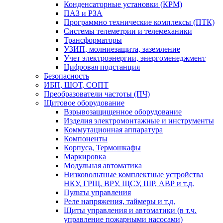
Конденсаторные установки (КРМ)
ПАЗ и РЗА
Программно технические комплексы (ПТК)
Системы телеметрии и телемеханики
Трансформаторы
УЗИП, молниезащита, заземление
Учет электроэнергии, энергоменеджмент
Цифровая подстанция
Безопасность
ИБП, ШОТ, СОПТ
Преобразователи частоты (ПЧ)
Щитовое оборудование
Взрывозащищенное оборудование
Изделия электромонтажные и инструменты
Коммутационная аппаратура
Компоненты
Корпуса, Термошкафы
Маркировка
Модульная автоматика
Низковольтные комплектные устройства
НКУ, ГРЩ, ВРУ, ЩСУ, ШР, АВР и т.д.
Пульты управления
Реле напряжения, таймеры и т.д.
Щиты управления и автоматики (в т.ч.
управление пожарными насосами)