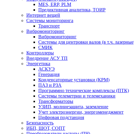
MES, ERP, PLM
Предиктивная аналитика, ТОИР
Интернет вещей
Системы мониторинга
Транспорт
Вибромониторинг
Вибромониторинг
Системы для центровки валов (в т.ч. лазерные
СМИК
Контроллеры
Внедрение АСУ ТП
Энергетика
АСКУЭ
Генерация
Конденсаторные установки (КРМ)
ПАЗ и РЗА
Программно технические комплексы (ПТК)
Системы телеметрии и телемеханики
Трансформаторы
УЗИП, молниезащита, заземление
Учет электроэнергии, энергоменеджмент
Цифровая подстанция
Безопасность
ИБП, ШОТ, СОПТ
Преобразователи частоты (ПЧ)