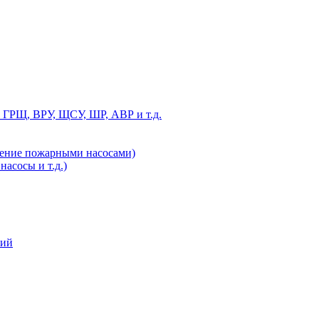
 ГРЩ, ВРУ, ЩСУ, ШР, АВР и т.д.
ление пожарными насосами)
асосы и т.д.)
ний