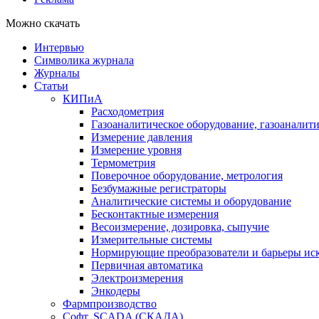
Можно скачать
Интервью
Символика журнала
Журналы
Статьи
КИПиА
Расходометрия
Газоаналитическое оборудование, газоаналит
Измерение давления
Измерение уровня
Термометрия
Поверочное оборудование, метрология
Безбумажные регистраторы
Аналитические системы и оборудование
Бесконтактные измерения
Весоизмерение, дозировка, сыпучие
Измерительные системы
Нормирующие преобразователи и барьеры ис
Первичная автоматика
Электроизмерения
Энкодеры
Фармпроизводство
Софт, SCADA (СКАДА)