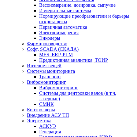
Весоизмерение, дозировка, сыпучие
Измерительные системы
Нормирующие преобразователи и барьеры
искрозащиты
Первичная автоматика
Электроизмерения
Энкодеры
Фармпроизводство
Софт, SCADA (СКАДА)
MES, ERP, PLM
Предиктивная аналитика, ТОИР
Интернет вещей
Системы мониторинга
Транспорт
Вибромониторинг
Вибромониторинг
Системы для центровки валов (в т.ч.
лазерные)
СМИК
Контроллеры
Внедрение АСУ ТП
Энергетика
АСКУЭ
Генерация