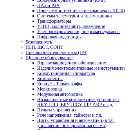
Конденсаторные установки (КРМ)
ПАЗ и РЗА
Программно технические комплексы (ПТК)
Системы телеметрии и телемеханики
Трансформаторы
УЗИП, молниезащита, заземление
Учет электроэнергии, энергоменеджмент
Цифровая подстанция
Безопасность
ИБП, ШОТ, СОПТ
Преобразователи частоты (ПЧ)
Щитовое оборудование
Взрывозащищенное оборудование
Изделия электромонтажные и инструменты
Коммутационная аппаратура
Компоненты
Корпуса, Термошкафы
Маркировка
Модульная автоматика
Низковольтные комплектные устройства
НКУ, ГРЩ, ВРУ, ЩСУ, ШР, АВР и т.д.
Пульты управления
Реле напряжения, таймеры и т.д.
Щиты управления и автоматики (в т.ч.
управление пожарными насосами)