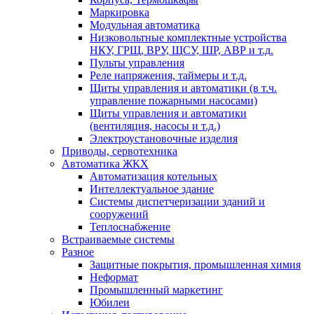
Маркировка
Модульная автоматика
Низковольтные комплектные устройства
НКУ, ГРЩ, ВРУ, ЩСУ, ШР, АВР и т.д.
Пульты управления
Реле напряжения, таймеры и т.д.
Щиты управления и автоматики (в т.ч.
управление пожарными насосами)
Щиты управления и автоматики
(вентиляция, насосы и т.д.)
Электроустановочные изделия
Приводы, сервотехника
Автоматика ЖКХ
Автоматизация котельных
Интеллектуальное здание
Системы диспетчеризации зданий и
сооружений
Теплоснабжение
Встраиваемые системы
Разное
Защитные покрытия, промышленная химия
Неформат
Промышленный маркетинг
Юбилеи