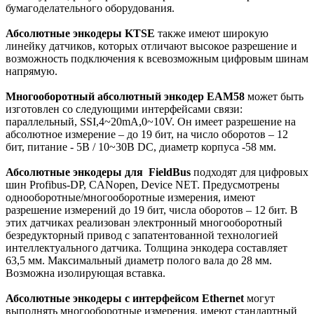
бумагоделательного оборудования.
Абсолютные энкодеры KTSE
также имеют широкую
линейку датчиков, которых отличают высокое разрешение и
возможность подключения к всевозможным цифровым шинам
напрямую.
Многооборотный абсолютный энкодер EAM58
может быть
изготовлен со следующими интерфейсами связи:
параллельный, SSI,4~20mA,0~10V. Он имеет разрешение на
абсолютное измерение – до 19 бит, на число оборотов – 12
бит, питание - 5В / 10~30В DC, диаметр корпуса -58 мм.
Абсолютные энкодеры для FieldBus
подходят для цифровых
шин Profibus-DP, CANopen, Device NET. Предусмотрены
однооборотные/многооборотные измерения, имеют
разрешение измерений до 19 бит, числа оборотов – 12 бит. В
этих датчиках реализован электронный многооборотный
безредукторный привод с запатентованной технологией
интеллектуального датчика. Толщина энкодера составляет
63,5 мм. Максимальный диаметр полого вала до 28 мм.
Возможна изолирующая вставка.
Абсолютные энкодеры с интерфейсом Ethernet
могут
выполнять многооборотные измерения, имеют стандартный