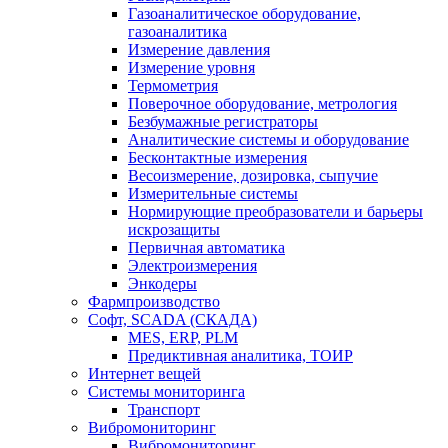
Газоаналитическое оборудование,
газоаналитика
Измерение давления
Измерение уровня
Термометрия
Поверочное оборудование, метрология
Безбумажные регистраторы
Аналитические системы и оборудование
Бесконтактные измерения
Весоизмерение, дозировка, сыпучие
Измерительные системы
Нормирующие преобразователи и барьеры
искрозащиты
Первичная автоматика
Электроизмерения
Энкодеры
Фармпроизводство
Софт, SCADA (СКАДА)
MES, ERP, PLM
Предиктивная аналитика, ТОИР
Интернет вещей
Системы мониторинга
Транспорт
Вибромониторинг
Вибромониторинг