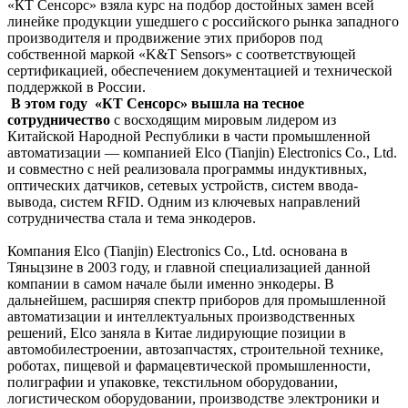
«КТ Сенсорс» взяла курс на подбор достойных замен всей
линейке продукции ушедшего с российского рынка западного
производителя и продвижение этих приборов под
собственной маркой «K&T Sensors» с соответствующей
сертификацией, обеспечением документацией и технической
поддержкой в России.
В этом году «КТ Сенсорс» вышла на тесное
сотрудничество
с восходящим мировым лидером из
Китайской Народной Республики в части промышленной
автоматизации — компанией Elco (Tianjin) Electronics Co., Ltd.
и совместно с ней реализовала программы индуктивных,
оптических датчиков, сетевых устройств, систем ввода-
вывода, систем RFID. Одним из ключевых направлений
сотрудничества стала и тема энкодеров.
Компания Elco (Tianjin) Electronics Co., Ltd. основана в
Тяньцзине в 2003 году, и главной специализацией данной
компании в самом начале были именно энкодеры. В
дальнейшем, расширяя спектр приборов для промышленной
автоматизации и интеллектуальных производственных
решений, Elco заняла в Китае лидирующие позиции в
автомобилестроении, автозапчастях, строительной технике,
роботах, пищевой и фармацевтической промышленности,
полиграфии и упаковке, текстильном оборудовании,
логистическом оборудовании, производстве электроники и