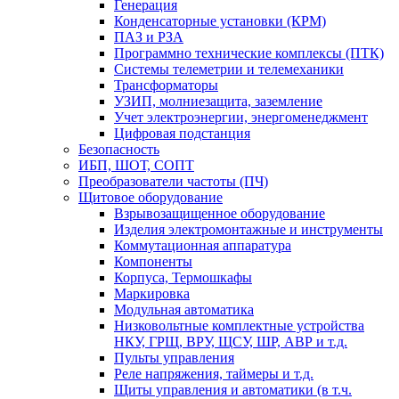
Генерация
Конденсаторные установки (КРМ)
ПАЗ и РЗА
Программно технические комплексы (ПТК)
Системы телеметрии и телемеханики
Трансформаторы
УЗИП, молниезащита, заземление
Учет электроэнергии, энергоменеджмент
Цифровая подстанция
Безопасность
ИБП, ШОТ, СОПТ
Преобразователи частоты (ПЧ)
Щитовое оборудование
Взрывозащищенное оборудование
Изделия электромонтажные и инструменты
Коммутационная аппаратура
Компоненты
Корпуса, Термошкафы
Маркировка
Модульная автоматика
Низковольтные комплектные устройства
НКУ, ГРЩ, ВРУ, ЩСУ, ШР, АВР и т.д.
Пульты управления
Реле напряжения, таймеры и т.д.
Щиты управления и автоматики (в т.ч.