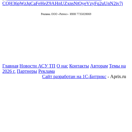
Реклама. ООО «Ратеос» ИНН 7735028069
Главная
Новости АСУ ТП
О нас
Контакты
Авторам
Темы на
2026 г.
Партнеры
Реклама
Сайт разработан на 1С-Битрикс
- Aprix.ru