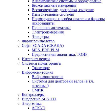
Аналитические системы и оборудование
Бесконтактные измерения
Весоизмерение, дозировка, сыпучие
Измерительные системы
Нормирующие преобразователи и барьеры
искрозащиты
Первичная автоматика
Электроизмерения
Энкодеры
Фармпроизводство
Софт, SCADA (СКАДА)
MES, ERP, PLM
Предиктивная аналитика, ТОИР
Интернет вещей
Системы мониторинга
Транспорт
Вибромониторинг
Вибромониторинг
Системы для центровки валов (в т.ч.
лазерные)
СМИК
Контроллеры
Внедрение АСУ ТП
Энергетика
АСКУЭ