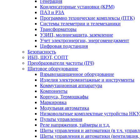
Генерация
Конденсаторные установки (КРМ)
ПАЗ и РЗА
Программно технические комплексы (ПТК)
Системы телеметрии и телемеханики
Трансформаторы
УЗИП, молниезащита, заземление
Учет электроэнергии, энергоменеджмент
Цифровая подстанция
Безопасность
ИБП, ШОТ, СОПТ
Преобразователи частоты (ПЧ)
Щитовое оборудование
Взрывозащищенное оборудование
Изделия электромонтажные и инструменты
Коммутационная аппаратура
Компоненты
Корпуса, Термошкафы
Маркировка
Модульная автоматика
Низковольтные комплектные устройства НКУ,
Пульты управления
Реле напряжения, таймеры и т.д.
Щиты управления и автоматики (в т.ч. управ
Щиты управления и автоматики (вентиляция, н