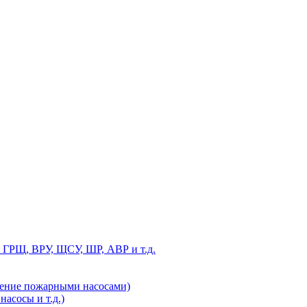
 ГРЩ, ВРУ, ЩСУ, ШР, АВР и т.д.
ление пожарными насосами)
асосы и т.д.)