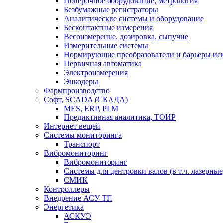
Поверочное оборудование, метрология
Безбумажные регистраторы
Аналитические системы и оборудование
Бесконтактные измерения
Весоизмерение, дозировка, сыпучие
Измерительные системы
Нормирующие преобразователи и барьеры ис
Первичная автоматика
Электроизмерения
Энкодеры
Фармпроизводство
Софт, SCADA (СКАДА)
MES, ERP, PLM
Предиктивная аналитика, ТОИР
Интернет вещей
Системы мониторинга
Транспорт
Вибромониторинг
Вибромониторинг
Системы для центровки валов (в т.ч. лазерные
СМИК
Контроллеры
Внедрение АСУ ТП
Энергетика
АСКУЭ