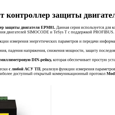
ет контроллер защиты двигат
ер защиты двигателя EPM81.
Данная серия используется для 
ления двигателей SIMOCODE и TeSys T с поддержкой PROFIBUS.
ции измерения энергетических параметров и передачи информа
ия, падения напряжения, снижения мощности, защиту последова
-миллиметровую DIN-рейку,
которая обеспечивает простую уст
ески
с любой АСУ ТП
, реализуя функции измерения параметро
 наиболее доступный открытый коммуникационный протокол
Mod