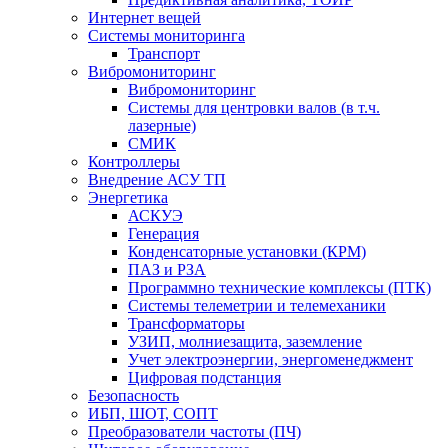
Интернет вещей
Системы мониторинга
Транспорт
Вибромониторинг
Вибромониторинг
Системы для центровки валов (в т.ч.
лазерные)
СМИК
Контроллеры
Внедрение АСУ ТП
Энергетика
АСКУЭ
Генерация
Конденсаторные установки (КРМ)
ПАЗ и РЗА
Программно технические комплексы (ПТК)
Системы телеметрии и телемеханики
Трансформаторы
УЗИП, молниезащита, заземление
Учет электроэнергии, энергоменеджмент
Цифровая подстанция
Безопасность
ИБП, ШОТ, СОПТ
Преобразователи частоты (ПЧ)