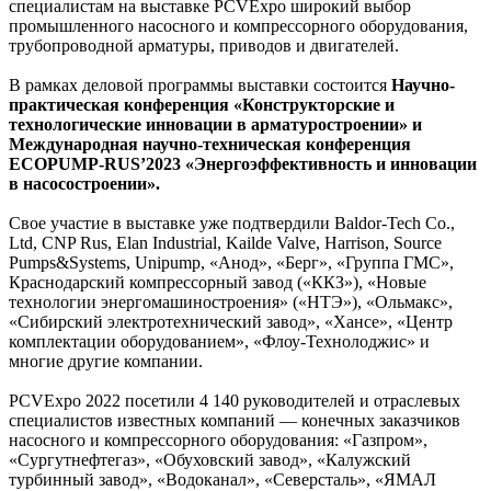
специалистам на выставке PCVExpo широкий выбор
промышленного насосного и компрессорного оборудования,
трубопроводной арматуры, приводов и двигателей.
В рамках деловой программы выставки состоится
Научно-
практическая конференция «Конструкторские и
технологические инновации в арматуростроении» и
Международная научно-техническая конференция
ECOPUMP-RUS’2023 «Энергоэффективность и инновации
в насосостроении».
Свое участие в выставке уже подтвердили Baldor-Tech Co.,
Ltd, CNP Rus, Elan Industrial, Kailde Valve, Harrison, Source
Pumps&Systems, Unipump, «Анод», «Берг», «Группа ГМС»,
Краснодарский компрессорный завод («ККЗ»), «Новые
технологии энергомашиностроения» («НТЭ»), «Ольмакс»,
«Сибирский электротехнический завод», «Хансе», «Центр
комплектации оборудованием», «Флоу-Технолоджис» и
многие другие компании.
PCVExpo 2022 посетили 4 140 руководителей и отраслевых
специалистов известных компаний — конечных заказчиков
насосного и компрессорного оборудования: «Газпром»,
«Сургутнефтегаз», «Обуховский завод», «Калужский
турбинный завод», «Водоканал», «Северсталь», «ЯМАЛ