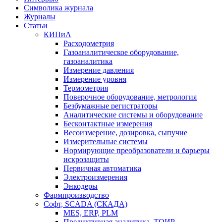
Символика журнала
Журналы
Статьи
КИПиА
Расходометрия
Газоаналитическое оборудование,
газоаналитика
Измерение давления
Измерение уровня
Термометрия
Поверочное оборудование, метрология
Безбумажные регистраторы
Аналитические системы и оборудование
Бесконтактные измерения
Весоизмерение, дозировка, сыпучие
Измерительные системы
Нормирующие преобразователи и барьеры
искрозащиты
Первичная автоматика
Электроизмерения
Энкодеры
Фармпроизводство
Софт, SCADA (СКАДА)
MES, ERP, PLM
Предиктивная аналитика, ТОИР