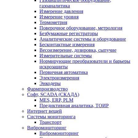
Газоаналитическое оборудование,
газоаналитика
Измерение давления
Измерение уровня
Термометрия
Поверочное оборудование, метрология
Безбумажные регистраторы
Аналитические системы и оборудование
Бесконтактные измерения
Весоизмерение, дозировка, сыпучие
Измерительные системы
Нормирующие преобразователи и барьеры
искрозащиты
Первичная автоматика
Электроизмерения
Энкодеры
Фармпроизводство
Софт, SCADA (СКАДА)
MES, ERP, PLM
Предиктивная аналитика, ТОИР
Интернет вещей
Системы мониторинга
Транспорт
Вибромониторинг
Вибромониторинг