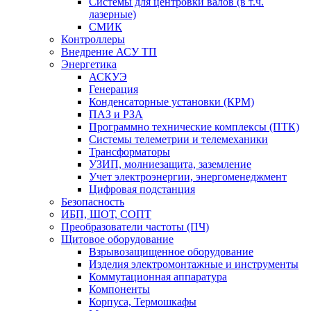
Системы для центровки валов (в т.ч.
лазерные)
СМИК
Контроллеры
Внедрение АСУ ТП
Энергетика
АСКУЭ
Генерация
Конденсаторные установки (КРМ)
ПАЗ и РЗА
Программно технические комплексы (ПТК)
Системы телеметрии и телемеханики
Трансформаторы
УЗИП, молниезащита, заземление
Учет электроэнергии, энергоменеджмент
Цифровая подстанция
Безопасность
ИБП, ШОТ, СОПТ
Преобразователи частоты (ПЧ)
Щитовое оборудование
Взрывозащищенное оборудование
Изделия электромонтажные и инструменты
Коммутационная аппаратура
Компоненты
Корпуса, Термошкафы