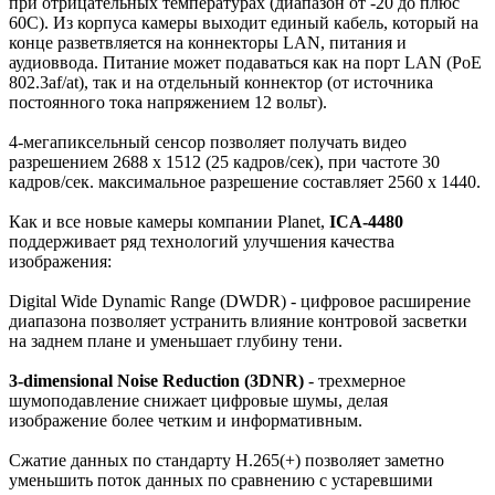
при отрицательных температурах (диапазон от -20 до плюс
60С). Из корпуса камеры выходит единый кабель, который на
конце разветвляется на коннекторы LAN, питания и
аудиоввода. Питание может подаваться как на порт LAN (PoE
802.3af/at), так и на отдельный коннектор (от источника
постоянного тока напряжением 12 вольт).
4-мегапиксельный сенсор позволяет получать видео
разрешением 2688 x 1512 (25 кадров/сек), при частоте 30
кадров/сек. максимальное разрешение составляет 2560 x 1440.
Как и все новые камеры компании Planet,
ICA-4480
поддерживает ряд технологий улучшения качества
изображения:
Digital Wide Dynamic Range (DWDR) - цифровое расширение
диапазона позволяет устранить влияние контровой засветки
на заднем плане и уменьшает глубину тени.
3-dimensional Noise Reduction (3DNR)
- трехмерное
шумоподавление снижает цифровые шумы, делая
изображение более четким и информативным.
Сжатие данных по стандарту H.265(+) позволяет заметно
уменьшить поток данных по сравнению с устаревшими