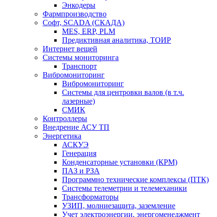
Энкодеры
Фармпроизводство
Софт, SCADA (СКАДА)
MES, ERP, PLM
Предиктивная аналитика, ТОИР
Интернет вещей
Системы мониторинга
Транспорт
Вибромониторинг
Вибромониторинг
Системы для центровки валов (в т.ч.
лазерные)
СМИК
Контроллеры
Внедрение АСУ ТП
Энергетика
АСКУЭ
Генерация
Конденсаторные установки (КРМ)
ПАЗ и РЗА
Программно технические комплексы (ПТК)
Системы телеметрии и телемеханики
Трансформаторы
УЗИП, молниезащита, заземление
Учет электроэнергии, энергоменеджмент