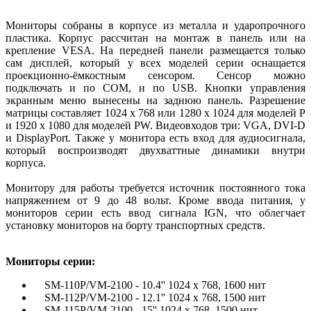
Мониторы собраны в корпусе из металла и ударопрочного
пластика. Корпус рассчитан на монтаж в панель или на
крепление VESA. На передней панели размещается только
сам дисплей, который у всех моделей серии оснащается
проекционно-ёмкостным сенсором. Сенсор можно
подключать и по COM, и по USB. Кнопки управления
экранным меню вынесены на заднюю панель. Разрешение
матрицы составляет 1024 x 768 или 1280 x 1024 для моделей P
и 1920 x 1080 для моделей PW. Видеовходов три: VGA, DVI-D
и DisplayPort. Также у монитора есть вход для аудиосигнала,
который воспроизводят двухваттные динамики внутри
корпуса.
Монитору для работы требуется источник постоянного тока
напряжением от 9 до 48 вольт. Кроме ввода питания, у
мониторов серии есть ввод сигнала IGN, что облегчает
установку мониторов на борту транспортных средств.
Мониторы серии:
SM-110P/VM-2100 - 10.4'' 1024 x 768, 1600 нит
SM-112P/VM-2100 - 12.1'' 1024 x 768, 1500 нит
SM-115P/VM-2100 - 15'' 1024 x 768, 1500 нит