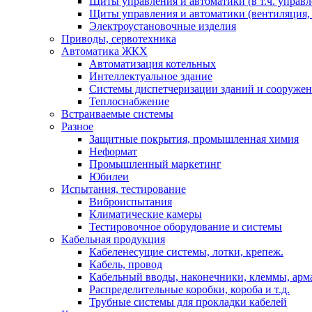
Щиты управления и автоматики (в т.ч. управ
Щиты управления и автоматики (вентиляция, н
Электроустановочные изделия
Приводы, сервотехника
Автоматика ЖКХ
Автоматизация котельных
Интеллектуальное здание
Системы диспетчеризации зданий и сооруже
Теплоснабжение
Встраиваемые системы
Разное
Защитные покрытия, промышленная химия
Неформат
Промышленный маркетинг
Юбилеи
Испытания, тестирование
Виброиспытания
Климатические камеры
Тестировочное оборудование и системы
Кабельная продукция
Кабеленесущие системы, лотки, крепеж.
Кабель, провод
Кабельный вводы, наконечники, клеммы, арм
Распределительные коробки, короба и т.д.
Трубные системы для прокладки кабелей