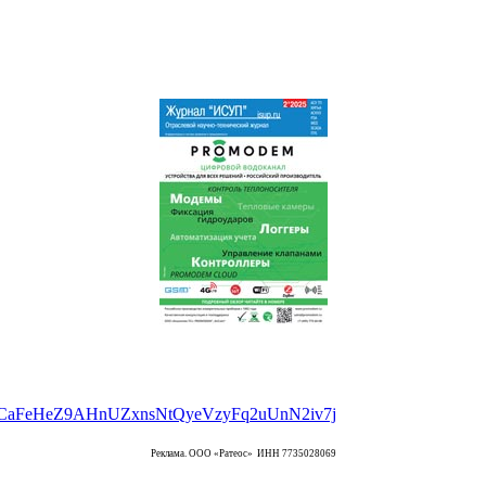
Реклама. ООО «Ратеос» ИНН 7735028069