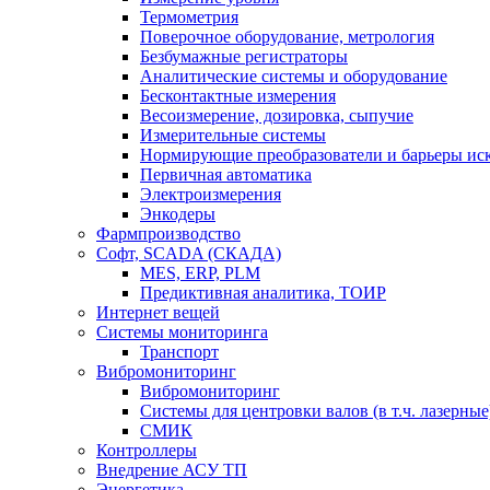
Термометрия
Поверочное оборудование, метрология
Безбумажные регистраторы
Аналитические системы и оборудование
Бесконтактные измерения
Весоизмерение, дозировка, сыпучие
Измерительные системы
Нормирующие преобразователи и барьеры ис
Первичная автоматика
Электроизмерения
Энкодеры
Фармпроизводство
Софт, SCADA (СКАДА)
MES, ERP, PLM
Предиктивная аналитика, ТОИР
Интернет вещей
Системы мониторинга
Транспорт
Вибромониторинг
Вибромониторинг
Системы для центровки валов (в т.ч. лазерные
СМИК
Контроллеры
Внедрение АСУ ТП
Энергетика