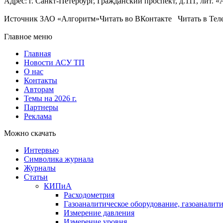
Адрес: г. Санкт-Петербург, Гражданский проспект, д.111, лит. «А
Источник ЗАО «Алгоритм»Читать во ВКонтакте Читать в Тел
Главное меню
Главная
Новости АСУ ТП
О нас
Контакты
Авторам
Темы на 2026 г.
Партнеры
Реклама
Можно скачать
Интервью
Символика журнала
Журналы
Статьи
КИПиА
Расходометрия
Газоаналитическое оборудование, газоаналит
Измерение давления
Измерение уровня