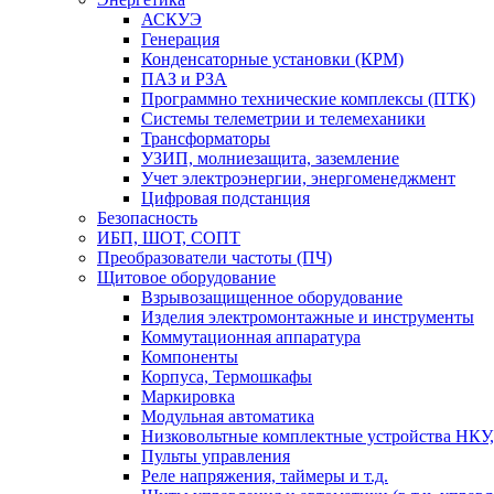
АСКУЭ
Генерация
Конденсаторные установки (КРМ)
ПАЗ и РЗА
Программно технические комплексы (ПТК)
Системы телеметрии и телемеханики
Трансформаторы
УЗИП, молниезащита, заземление
Учет электроэнергии, энергоменеджмент
Цифровая подстанция
Безопасность
ИБП, ШОТ, СОПТ
Преобразователи частоты (ПЧ)
Щитовое оборудование
Взрывозащищенное оборудование
Изделия электромонтажные и инструменты
Коммутационная аппаратура
Компоненты
Корпуса, Термошкафы
Маркировка
Модульная автоматика
Низковольтные комплектные устройства НКУ,
Пульты управления
Реле напряжения, таймеры и т.д.