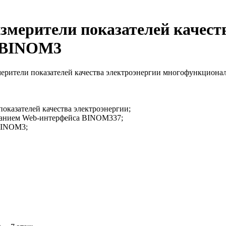
измерители показателей качест
 BINOM3
змерители показателей качества электроэнергии многофункцион
оказателей качества электроэнергии;
ованием Web-интерфейса BINOM337;
 BINOM3;