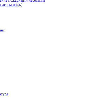
ление пожарными насосами)
асосы и т.д.)
ний
атура