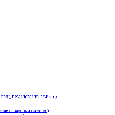
 ГРЩ, ВРУ, ЩСУ, ШР, АВР и т.д.
ление пожарными насосами)