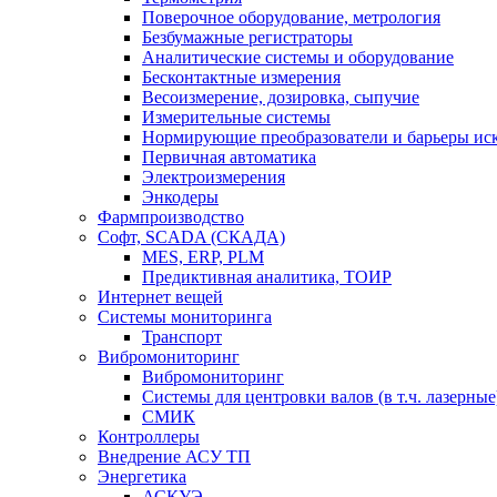
Поверочное оборудование, метрология
Безбумажные регистраторы
Аналитические системы и оборудование
Бесконтактные измерения
Весоизмерение, дозировка, сыпучие
Измерительные системы
Нормирующие преобразователи и барьеры ис
Первичная автоматика
Электроизмерения
Энкодеры
Фармпроизводство
Софт, SCADA (СКАДА)
MES, ERP, PLM
Предиктивная аналитика, ТОИР
Интернет вещей
Системы мониторинга
Транспорт
Вибромониторинг
Вибромониторинг
Системы для центровки валов (в т.ч. лазерные
СМИК
Контроллеры
Внедрение АСУ ТП
Энергетика
АСКУЭ