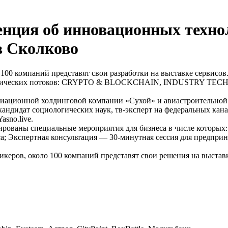
нция об инновационных технол
в Сколково
00 компаний представят свои разработки на выставке сервис
тематических потоков: CRYPTO & BLOCKCHAIN, INDUSTRY TE
 авиационной холдинговой компании «Сухой» и авиастроительно
 кандидат социологических наук, тв-эксперт на федеральных ка
sno.live.
рованы специальные мероприятия для бизнеса в числе которых:
а; Экспертная консультация — 30-минутная сессия для предпри
пикеров, около 100 компаний представят свои решения на выстав