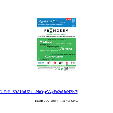
Реклама. ООО «Ратеос» ИНН 7735028069