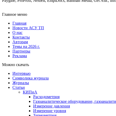
Paygine, ProProfi, Netbell, EmplDocs, Bahman Media, Get Asic, In
Главное меню
Главная
Новости АСУ ТП
О нас
Контакты
Авторам
Темы на 2026 г.
Партнеры
Реклама
Можно скачать
Интервью
Символика журнала
Журналы
Статьи
КИПиА
Расходометрия
Газоаналитическое оборудование, газоаналит
Измерение давления
Измерение уровня
Термометрия