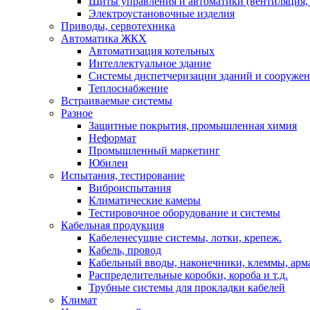
Щиты управления и автоматики (вентиляция, н
Электроустановочные изделия
Приводы, сервотехника
Автоматика ЖКХ
Автоматизация котельных
Интеллектуальное здание
Системы диспетчеризации зданий и сооруже
Теплоснабжение
Встраиваемые системы
Разное
Защитные покрытия, промышленная химия
Неформат
Промышленный маркетинг
Юбилеи
Испытания, тестирование
Виброиспытания
Климатические камеры
Тестировочное оборудование и системы
Кабельная продукция
Кабеленесущие системы, лотки, крепеж.
Кабель, провод
Кабельный вводы, наконечники, клеммы, арм
Распределительные коробки, короба и т.д.
Трубные системы для прокладки кабелей
Климат