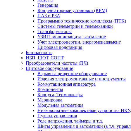
Генерация
Конденсаторные установки (КРМ)
ПАЗ и РЗА
Программно технические комплексы (ПТК)
Системы телеметрии и телемеханики
Трансформаторы
УЗИП, молниезащита, заземление
Учет электроэнергии, энергоменеджмент
Цифровая подстанция
Безопасность
ИБП, ШОТ, СОПТ
Преобразователи частоты (ПЧ)
Щитовое оборудование
Взрывозащищенное оборудование
Изделия электромонтажные и инструменты
Коммутационная аппаратура
Компоненты
Корпуса, Термошкафы
Маркировка
Модульная автоматика
Низковольтные комплектные устройства НКУ,
Пульты управления
Реле напряжения, таймеры и т.д.
Щиты управления и автоматики (в т.ч. управ