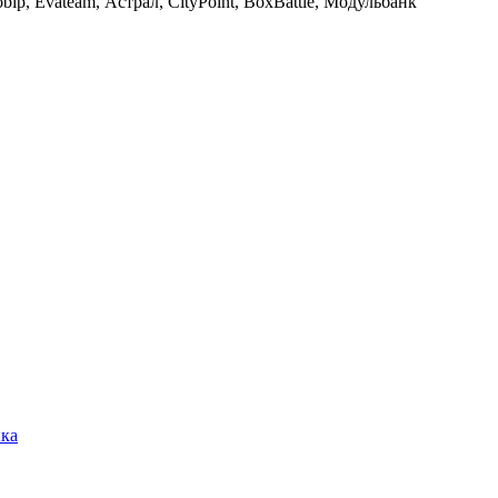
fobip, Evateam, Астрал, CityPoint, BoxBattle, Модульбанк
ика