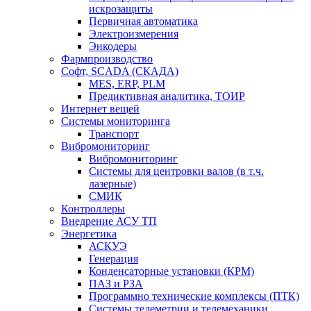
искрозащиты
Первичная автоматика
Электроизмерения
Энкодеры
Фармпроизводство
Софт, SCADA (СКАДА)
MES, ERP, PLM
Предиктивная аналитика, ТОИР
Интернет вещей
Системы мониторинга
Транспорт
Вибромониторинг
Вибромониторинг
Системы для центровки валов (в т.ч.
лазерные)
СМИК
Контроллеры
Внедрение АСУ ТП
Энергетика
АСКУЭ
Генерация
Конденсаторные установки (КРМ)
ПАЗ и РЗА
Программно технические комплексы (ПТК)
Системы телеметрии и телемеханики