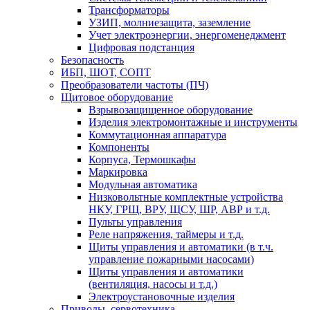
Трансформаторы
УЗИП, молниезащита, заземление
Учет электроэнергии, энергоменеджмент
Цифровая подстанция
Безопасность
ИБП, ШОТ, СОПТ
Преобразователи частоты (ПЧ)
Щитовое оборудование
Взрывозащищенное оборудование
Изделия электромонтажные и инструменты
Коммутационная аппаратура
Компоненты
Корпуса, Термошкафы
Маркировка
Модульная автоматика
Низковольтные комплектные устройства
НКУ, ГРЩ, ВРУ, ЩСУ, ШР, АВР и т.д.
Пульты управления
Реле напряжения, таймеры и т.д.
Щиты управления и автоматики (в т.ч.
управление пожарными насосами)
Щиты управления и автоматики
(вентиляция, насосы и т.д.)
Электроустановочные изделия
Приводы, сервотехника