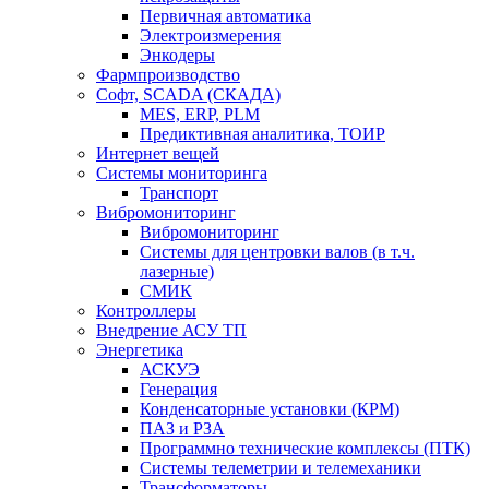
Первичная автоматика
Электроизмерения
Энкодеры
Фармпроизводство
Софт, SCADA (СКАДА)
MES, ERP, PLM
Предиктивная аналитика, ТОИР
Интернет вещей
Системы мониторинга
Транспорт
Вибромониторинг
Вибромониторинг
Системы для центровки валов (в т.ч.
лазерные)
СМИК
Контроллеры
Внедрение АСУ ТП
Энергетика
АСКУЭ
Генерация
Конденсаторные установки (КРМ)
ПАЗ и РЗА
Программно технические комплексы (ПТК)
Системы телеметрии и телемеханики
Трансформаторы