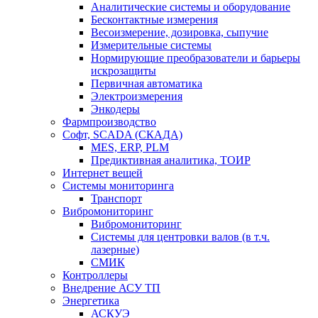
Аналитические системы и оборудование
Бесконтактные измерения
Весоизмерение, дозировка, сыпучие
Измерительные системы
Нормирующие преобразователи и барьеры
искрозащиты
Первичная автоматика
Электроизмерения
Энкодеры
Фармпроизводство
Софт, SCADA (СКАДА)
MES, ERP, PLM
Предиктивная аналитика, ТОИР
Интернет вещей
Системы мониторинга
Транспорт
Вибромониторинг
Вибромониторинг
Системы для центровки валов (в т.ч.
лазерные)
СМИК
Контроллеры
Внедрение АСУ ТП
Энергетика
АСКУЭ