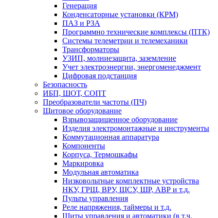
Генерация
Конденсаторные установки (КРМ)
ПАЗ и РЗА
Программно технические комплексы (ПТК)
Системы телеметрии и телемеханики
Трансформаторы
УЗИП, молниезащита, заземление
Учет электроэнергии, энергоменеджмент
Цифровая подстанция
Безопасность
ИБП, ШОТ, СОПТ
Преобразователи частоты (ПЧ)
Щитовое оборудование
Взрывозащищенное оборудование
Изделия электромонтажные и инструменты
Коммутационная аппаратура
Компоненты
Корпуса, Термошкафы
Маркировка
Модульная автоматика
Низковольтные комплектные устройства
НКУ, ГРЩ, ВРУ, ЩСУ, ШР, АВР и т.д.
Пульты управления
Реле напряжения, таймеры и т.д.
Щиты управления и автоматики (в т.ч.