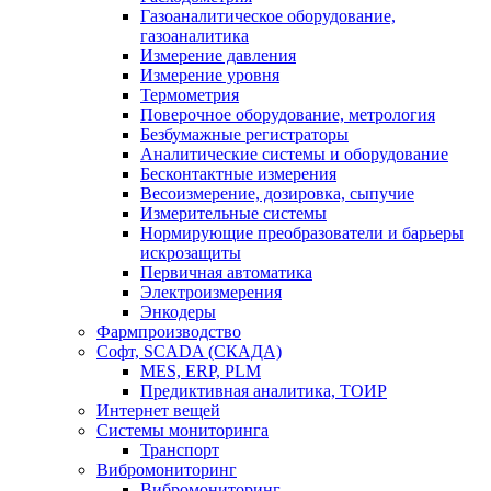
Газоаналитическое оборудование,
газоаналитика
Измерение давления
Измерение уровня
Термометрия
Поверочное оборудование, метрология
Безбумажные регистраторы
Аналитические системы и оборудование
Бесконтактные измерения
Весоизмерение, дозировка, сыпучие
Измерительные системы
Нормирующие преобразователи и барьеры
искрозащиты
Первичная автоматика
Электроизмерения
Энкодеры
Фармпроизводство
Софт, SCADA (СКАДА)
MES, ERP, PLM
Предиктивная аналитика, ТОИР
Интернет вещей
Системы мониторинга
Транспорт
Вибромониторинг
Вибромониторинг