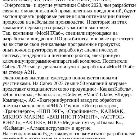
«Энергосила» и другие участники Cabex 2023, чьи разработки
связаны с модернизацией промышленных предприятий, будут
экспонировать цифровые решения для оптимизации бизнес-
процессов на кабельном производстве. Некоторые из этих
компаний первый раз примут участие в выставке.
Так, компания «МосИТЛаб», специализирующаяся на
разработке и внедрении ПО для бизнеса, впервые презентует
на выставке свои уникальные программные продукты:
опытно-конструкторскую разработку; аналитическую
систему; тендерного и почтового робота; электронную
ключницу;программно-аппаратный комплекс. Посетители
Cabex 2023 смогут детально изучить разработки «МосИТЛаб»
на стенде А211.
Экспозиция выставки ежегодно пополняется новыми
участниками. На Cabex 2023 свыше 50 компаний впервые
представят специалистам свою продукцию: «КавказКабель»,
«Энергосила», «Башпласт», «Сибур», «МосИТЛаб», «Лидер-
Компаунд», АО «Екатеринбургский завод по обработке
цветных металлов», «РИКА Групп», «Интерэлектро»,
«Трансэнерго», «НПП ЭРГ», «Стройинвест», KABMAK,
MIKRON MAKINE, «ВЛЦ ИНСТРУМЕНТ», «АСТРОН-
ЮНИТ», «AKTEK», НПО «Медный путь», «Плазма К»,
«Кабмаш», «Алмазинструмент» и другие.
На стендах можно будет вживую ознакомиться с разработками