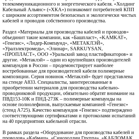
телекоммуникационного и энергетического кабеля. «Холдинг
Кабельный Альянс» («ХКА») познакомит потребителей КПП
с широким ассортиментом безопасных и экологически чистых
кабелей и проводов собственного производства.
Раздел «Материалы для производства кабелей и проводов»
объединит такие компании, как «Башпласт», «KAMKAT»,
«Генезис», «Лидер-Компаунд», «МЕТАКЛЭЙ»,
«Уралэлектромедь», «Элинар», SARKUYSAN,
«ПРОПЛАСТ», ООО «Уральский завод пластификаторов» и
другие. «Метаклэй» – один из крупнейших производителей
компаундов в России – продемонстрирует наиболее
востребованные для производителей кабеля полимерные
композиции. Серия новинок «Метаклэй» будет представлена
на стенде А833. Специалисты, заинтересованные в
приобретении материалов для производства кабельно-
проводниковой продукции, обязательно обратят внимание на
ПВД153-10К и ПНД-273К – полимерные компаунды на
основе полиолефинов, выпускаемые компанией «Генезис»
(стенд А725). Качество компаундов «Генезис» подтверждено
соответствующими сертификатами и протоколами испытаний
на 40 предприятиях кабельной отрасли.
В рамках раздела «Оборудование для производства кабелей и
проводов» «Кабмаш», «Синохолдин Группа», «КАБЛОМАК