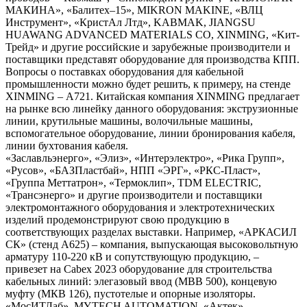
МАКИНА», «Балитех–15», MIKRON MAKINE, «ВЛЦ
Инструмент», «КристАл Лтд», KABMAK, JIANGSU
HUAWANG ADVANCED MATERIALS CO, XINMING, «Kит-
Трейд» и другие российские и зарубежные производители и
поставщики представят оборудование для производства КПП.
Вопросы о поставках оборудования для кабельной
промышленности можно будет решить, к примеру, на стенде
XINMING – А721. Китайская компания XINMING предлагает
на рынке всю линейку данного оборудования: экструзионные
линии, крутильные машины, волочильные машины,
вспомогательное оборудование, линии бронирования кабеля,
линии бухтования кабеля.
«Заславльэнерго», «Элиз», «Интерэлектро», «Рика Групп»,
«Русов», «БАЗПластбай», НПП «ЭРГ», «РКС-Пласт»,
«Группа Меттатрон», «Термоклип», TDM ELECTRIC,
«Трансэнерго» и другие производители и поставщики
электромонтажного оборудования и электротехнических
изделий продемонстрируют свою продукцию в
соответствующих разделах выставки. Например, «АРКАСИЛ
СК» (стенд А625) – компания, выпускающая высоковольтную
арматуру 110-220 кВ и сопутствующую продукцию, –
привезет на Cabex 2023 оборудование для строительства
кабельных линий: элегазовый ввод (МВВ 500), концевую
муфту (МКВ 126), пустотелые и опорные изоляторы.
«МосИТЛаб», MYTECH AUTOMATION, «Актек»,