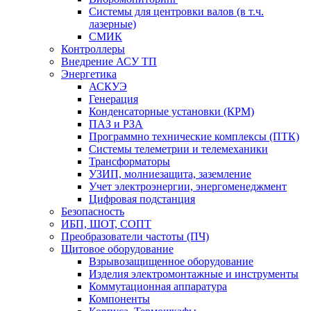
Системы для центровки валов (в т.ч.
лазерные)
СМИК
Контроллеры
Внедрение АСУ ТП
Энергетика
АСКУЭ
Генерация
Конденсаторные установки (КРМ)
ПАЗ и РЗА
Программно технические комплексы (ПТК)
Системы телеметрии и телемеханики
Трансформаторы
УЗИП, молниезащита, заземление
Учет электроэнергии, энергоменеджмент
Цифровая подстанция
Безопасность
ИБП, ШОТ, СОПТ
Преобразователи частоты (ПЧ)
Щитовое оборудование
Взрывозащищенное оборудование
Изделия электромонтажные и инструменты
Коммутационная аппаратура
Компоненты