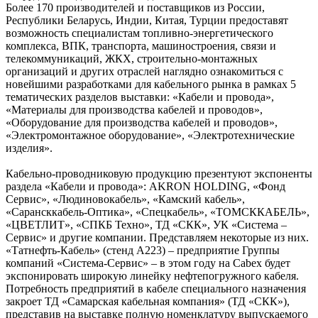
Более 170 производителей и поставщиков из России,
Республики Беларусь, Индии, Китая, Турции предоставят
возможность специалистам топливно-энергетического
комплекса, ВПК, транспорта, машиностроения, связи и
телекоммуникаций, ЖКХ, строительно-монтажных
организаций и других отраслей наглядно ознакомиться с
новейшими разработками для кабельного рынка в рамках 5
тематических разделов выставки: «Кабели и провода»,
«Материалы для производства кабелей и проводов»,
«Оборудование для производства кабелей и проводов»,
«Электромонтажное оборудование», «Электротехнические
изделия».
Кабельно-проводниковую продукцию презентуют экспоненты
раздела «Кабели и провода»: AKRON HOLDING, «Фонд
Сервис», «Людиновокабель», «Камский кабель»,
«Сарансккабель-Оптика», «Спецкабель», «ТОМСККАБЕЛЬ»,
«ЦВЕТЛИТ», «СПКБ Техно», ТД «СКК», УК «Система –
Сервис» и другие компании. Представляем некоторые из них.
«Татнефть-Кабель» (стенд А223) – предприятие Группы
компаний «Система-Сервис» – в этом году на Cabex будет
экспонировать широкую линейку нефтепогружного кабеля.
Потребность предприятий в кабеле специального назначения
закроет ТД «Самарская кабельная компания» (ТД «СКК»),
представив на выставке полную номенклатуру выпускаемого