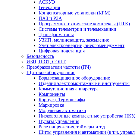
АСКУЭ
Генерация
Конденсаторные установки (КРМ)
ПАЗ и РЗА
Программно технические комплексы (ПТК)
Системы телеметрии и телемеханики
Трансформаторы
УЗИП, молниезащита, заземление
Учет электроэнергии, энергоменеджмент
Цифровая подстанция
Безопасность
ИБП, ШОТ, СОПТ
Преобразователи частоты (ПЧ)
Щитовое оборудование
Взрывозащищенное оборудование
Изделия электромонтажные и инструменты
Коммутационная аппаратура
Компоненты
Корпуса, Термошкафы
Маркировка
Модульная автоматика
Низковольтные комплектные устройства НКУ,
Пульты управления
Реле напряжения, таймеры и т.д.
Щиты управления и автоматики (в т.ч. управ