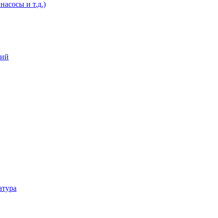
асосы и т.д.)
ний
атура