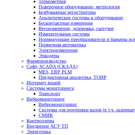
Термометрия
Поверочное оборудование, метрология
Безбумажные регистраторы
Аналитические системы и оборудование
Бесконтактные измерения
Весоизмерение, дозировка, сыпучие
Измерительные системы
Нормирующие преобразователи и барьеры ис
Первичная автоматика
Электроизмерения
Энкодеры
Фармпроизводство
Софт, SCADA (СКАДА)
MES, ERP, PLM
Предиктивная аналитика, ТОИР
Интернет вещей
Системы мониторинга
Транспорт
Вибромониторинг
Вибромониторинг
Системы для центровки валов (в т.ч. лазерные
СМИК
Контроллеры
Внедрение АСУ ТП
Энергетика