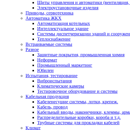
Щиты управления и автоматики (вентиляция, н
Электроустановочные изделия
Приводы, сервотехника
Автоматика ЖКХ
Автоматизация котельных
Интеллектуальное здание
Системы диспетчеризации зданий и сооруже
Теплоснабжение
Встраиваемые системы
Разное
Защитные покрытия, промышленная химия
Неформат
Промышленный маркетинг
Юбилеи
Испытания, тестирование
Виброиспытания
Климатические камеры
Тестировочное оборудование и системы
Кабельная продукция
Кабеленесущие системы, лотки, крепеж.
Кабель, провод
Кабельный вводы, наконечники, клеммы, арм
Распределительные коробки, короба и т.д.
Трубные системы для прокладки кабелей
Климат