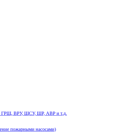
 ГРЩ, ВРУ, ЩСУ, ШР, АВР и т.д.
ление пожарными насосами)